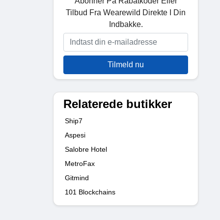
Abonner På Rabatkoder Eller
Tilbud Fra Wearewild Direkte I Din
Indbakke.
Tilmeld nu
Relaterede butikker
Ship7
Aspesi
Salobre Hotel
MetroFax
Gitmind
101 Blockchains