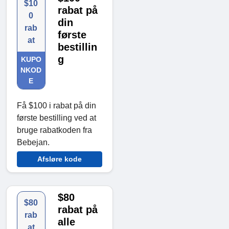
$10
rabat på
0
din
rab
første
at
bestillin
g
KUPO
NKOD
E
Få $100 i rabat på din
første bestilling ved at
bruge rabatkoden fra
Bebejan.
Afsløre kode
$80
$80
rabat på
rab
alle
at