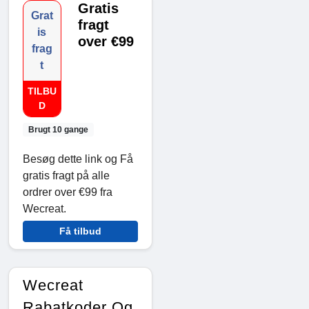
Gratis
Grat
fragt
is
over €99
frag
t
TILBU
D
Brugt 10 gange
Besøg dette link og Få
gratis fragt på alle
ordrer over €99 fra
Wecreat.
Få tilbud
Wecreat
Rabatkoder Og