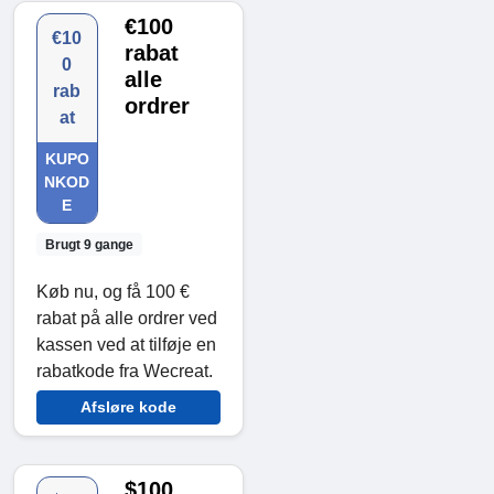
€100
€10
rabat
0
alle
rab
ordrer
at
KUPO
NKOD
E
Brugt 9 gange
Køb nu, og få 100 €
rabat på alle ordrer ved
kassen ved at tilføje en
rabatkode fra Wecreat.
Afsløre kode
$100