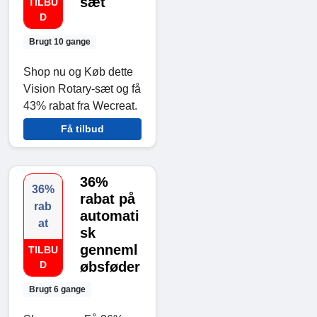
sæt
TILBU
D
Brugt 10 gange
Shop nu og Køb dette
Vision Rotary-sæt og få
43% rabat fra Wecreat.
Få tilbud
36%
36%
rabat på
rab
automati
at
sk
genneml
TILBU
D
øbsføder
Brugt 6 gange