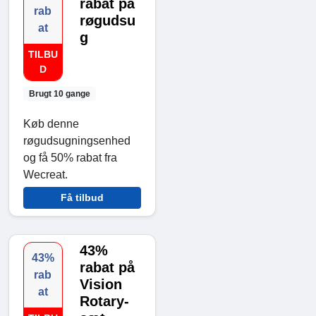
rabat på
rab
røgudsu
at
g
TILBU
D
Brugt 10 gange
Køb denne
røgudsugningsenhed
og få 50% rabat fra
Wecreat.
Få tilbud
43%
43%
rabat på
rab
Vision
at
Rotary-