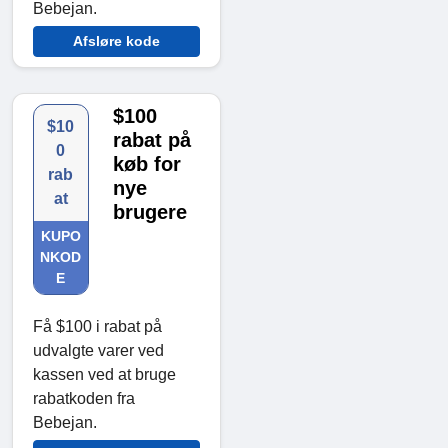
Bebejan.
Afsløre kode
$100
$10
rabat på
0
køb for
rab
nye
at
brugere
KUPO
NKOD
E
Få $100 i rabat på
udvalgte varer ved
kassen ved at bruge
rabatkoden fra
Bebejan.