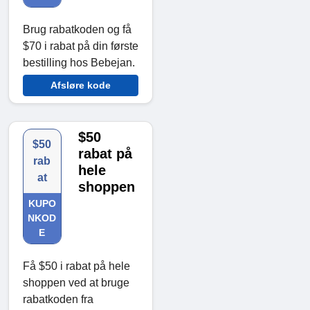
Brug rabatkoden og få
$70 i rabat på din første
bestilling hos Bebejan.
Afsløre kode
$50
$50
rabat på
rab
hele
at
shoppen
KUPO
NKOD
E
Få $50 i rabat på hele
shoppen ved at bruge
rabatkoden fra