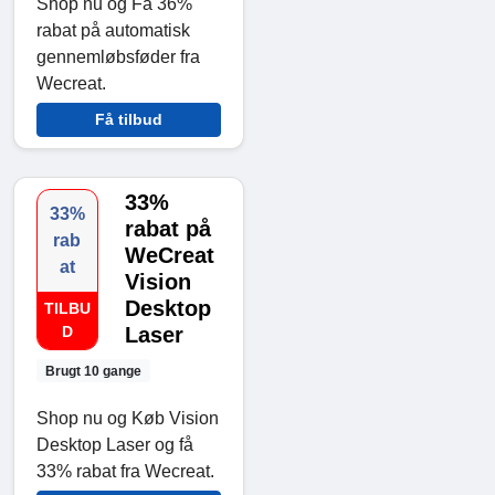
Shop nu og Få 36%
rabat på automatisk
gennemløbsføder fra
Wecreat.
Få tilbud
33%
33%
rabat på
rab
WeCreat
at
Vision
Desktop
TILBU
D
Laser
Brugt 10 gange
Shop nu og Køb Vision
Desktop Laser og få
33% rabat fra Wecreat.