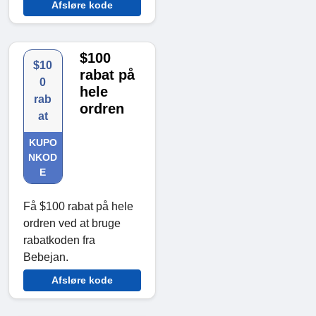
Afsløre kode
$100
$10
rabat på
0
hele
rab
ordren
at
KUPO
NKOD
E
Få $100 rabat på hele
ordren ved at bruge
rabatkoden fra
Bebejan.
Afsløre kode