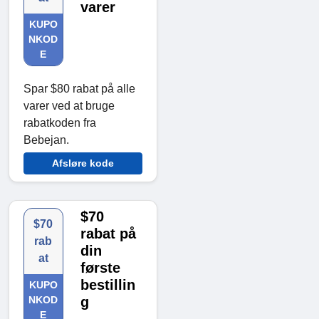
varer
KUPO
NKOD
E
Spar $80 rabat på alle
varer ved at bruge
rabatkoden fra
Bebejan.
Afsløre kode
$70
$70
rabat på
rab
din
at
første
bestillin
KUPO
NKOD
g
E