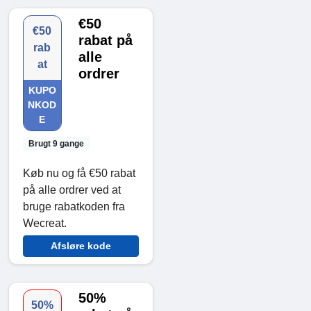
€50
€50
rabat på
rab
alle
at
ordrer
KUPO
NKOD
E
Brugt 9 gange
Køb nu og få €50 rabat
på alle ordrer ved at
bruge rabatkoden fra
Wecreat.
Afsløre kode
50%
50%