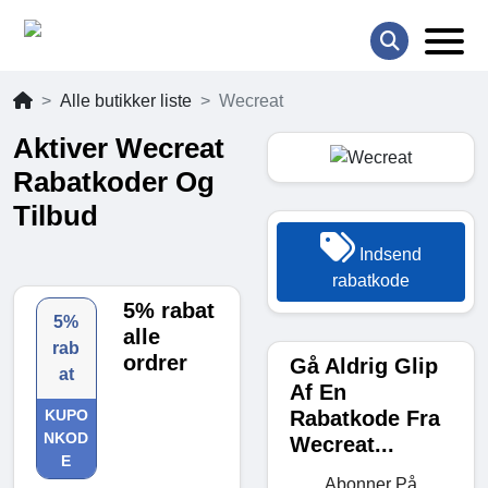
Alle butikker liste
Wecreat
Aktiver Wecreat
Rabatkoder Og
Tilbud
Indsend
rabatkode
5% rabat
5%
alle
rab
ordrer
Gå Aldrig Glip
at
Af En
Rabatkode Fra
KUPO
NKOD
Wecreat...
E
Abonner På