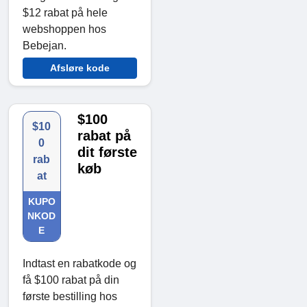
$12 rabat på hele
webshoppen hos
Bebejan.
Afsløre kode
$100
$10
rabat på
0
dit første
rab
køb
at
KUPO
NKOD
E
Indtast en rabatkode og
få $100 rabat på din
første bestilling hos