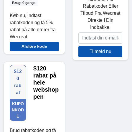
Brugt 9 gange
Rabatkoder Eller
Tilbud Fra Wecreat
Køb nu, indtast
Direkte I Din
rabatkoden og få 5%
Indbakke.
rabat på alle ordrer fra
Wecreat.
Afsløre kode
Tilmeld nu
$120
$12
rabat på
0
hele
rab
webshop
at
pen
KUPO
NKOD
E
Brug rabatkoden og få