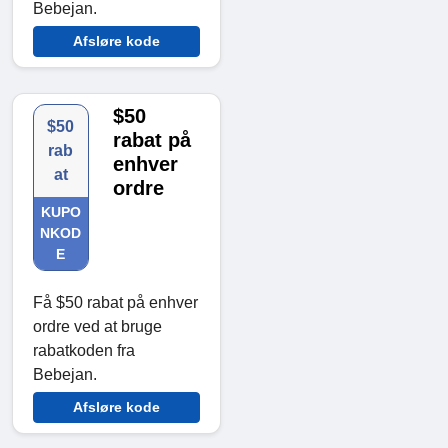
Bebejan.
Afsløre kode
$50
$50
rabat på
rab
enhver
at
ordre
KUPO
NKOD
E
Få $50 rabat på enhver
ordre ved at bruge
rabatkoden fra
Bebejan.
Afsløre kode