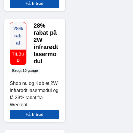
Få tilbud
28%
28%
rabat på
rab
2W
at
infrarødt
lasermo
TILBU
D
dul
Brugt 10 gange
Shop nu og Køb et 2W
infrarødt lasermodul og
få 28% rabat fra
Wecreat.
Få tilbud