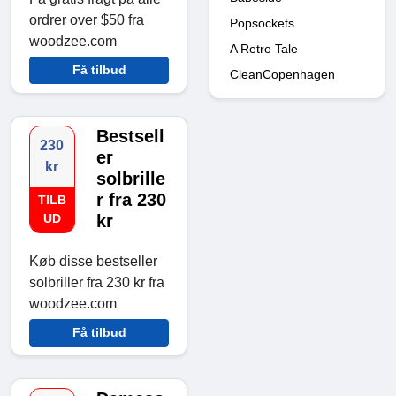
ordrer over $50 fra
Popsockets
woodzee.com
A Retro Tale
Få tilbud
CleanCopenhagen
Bestsell
230
er
kr
solbrille
r fra 230
TILB
UD
kr
Køb disse bestseller
solbriller fra 230 kr fra
woodzee.com
Få tilbud