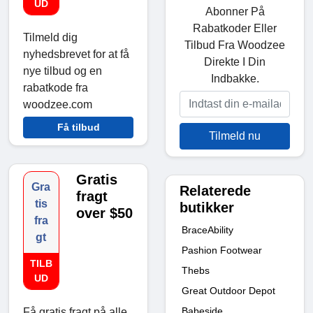
UD
Abonner På
Rabatkoder Eller
Tilmeld dig
Tilbud Fra Woodzee
nyhedsbrevet for at få
Direkte I Din
nye tilbud og en
Indbakke.
rabatkode fra
woodzee.com
Få tilbud
Tilmeld nu
Gratis
Gra
Relaterede
fragt
tis
butikker
over $50
fra
BraceAbility
gt
Pashion Footwear
TILB
Thebs
UD
Great Outdoor Depot
Babeside
Få gratis fragt på alle