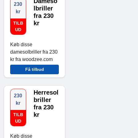
Dameso
230
lbriller
kr
fra 230
kr
TILB
UD
Køb disse
damesolbriller fra 230
kr fra woodzee.com
Få tilbud
Herresol
230
briller
kr
fra 230
kr
TILB
UD
Køb disse