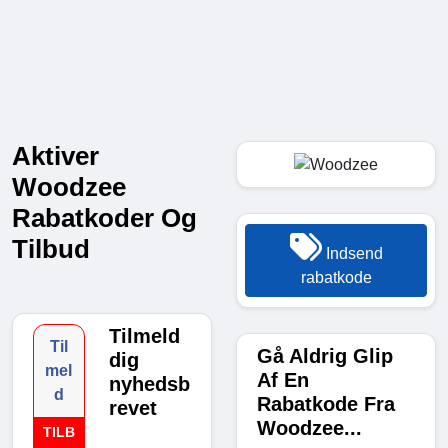
Aktiver
Woodzee
Rabatkoder Og
Tilbud
Indsend
rabatkode
Tilmeld
Til
Gå Aldrig Glip
dig
mel
Af En
nyhedsb
d
Rabatkode Fra
revet
Woodzee...
TILB