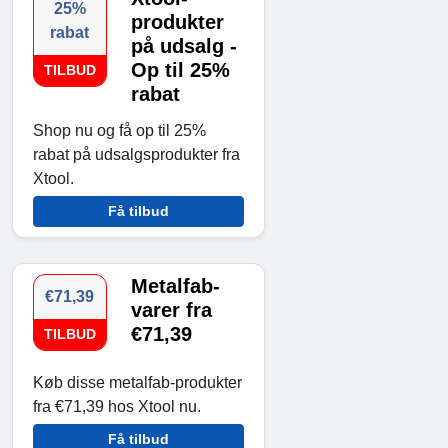
25%
produkter
rabat
på udsalg -
Op til 25%
TILBUD
rabat
Shop nu og få op til 25%
rabat på udsalgsprodukter fra
Xtool.
Få tilbud
Metalfab-
€71,39
varer fra
€71,39
TILBUD
Køb disse metalfab-produkter
fra €71,39 hos Xtool nu.
Få tilbud