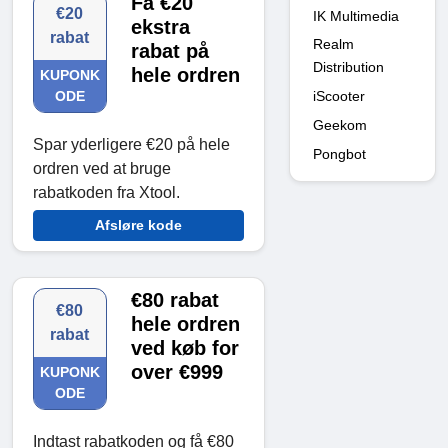
Få €20
€20
IK Multimedia
ekstra
rabat
Realm
rabat på
Distribution
hele ordren
KUPONK
iScooter
ODE
Geekom
Spar yderligere €20 på hele
Pongbot
ordren ved at bruge
rabatkoden fra Xtool.
Afsløre kode
€80 rabat
€80
hele ordren
rabat
ved køb for
over €999
KUPONK
ODE
Indtast rabatkoden og få €80