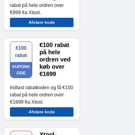
rabat på hele ordren over
€999 fra Xtool.
Afsløre kode
€100 rabat
€100
på hele
rabat
ordren ved
køb over
KUPONK
ODE
€1699
Indtast rabatkoden og få €100
rabat på hele ordren over
€1699 fra Xtool.
Afsløre kode
Xtool-