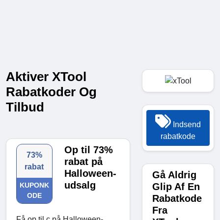
Aktiver XTool
Rabatkoder Og
Tilbud
Indsend
rabatkode
Op til 73%
73%
rabat på
rabat
Halloween-
Gå Aldrig
udsalg
Glip Af En
KUPONK
ODE
Rabatkode
Fra
Få op til c på Halloween-