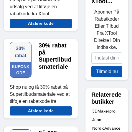
XTool...
udsalg ved at tilføje en
Abonner På
rabatkode fra Xtool.
Rabatkoder
Afsløre kode
Eller Tilbud
Fra XTool
Direkte I Din
30% rabat
Indbakke.
30%
på
rabat
Supertilbud
smateriale
KUPONK
Tilmeld nu
ODE
Shop nu og få 30% rabat på
Relaterede
Supertilbudsmateriale ved at
butikker
tilføje en rabatkode fra
Afsløre kode
3DMakerpro
Joom
NordicAdvance