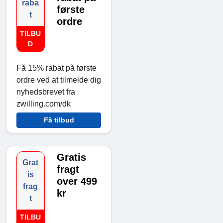
raba
første
t
ordre
TILBU
D
Få 15% rabat på første
ordre ved at tilmelde dig
nyhedsbrevet fra
zwilling.com/dk
Få tilbud
Gratis
Grat
fragt
is
over 499
frag
kr
t
TILBU