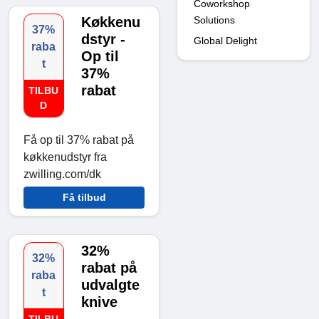
Coworkshop
Solutions
Køkkenu
37%
dstyr -
Global Delight
raba
Op til
t
37%
rabat
TILBU
D
Få op til 37% rabat på
køkkenudstyr fra
zwilling.com/dk
Få tilbud
32%
32%
rabat på
raba
udvalgte
t
knive