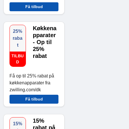
Få tilbud
Køkkena
25%
pparater
raba
- Op til
t
25%
rabat
TILBU
D
Få op til 25% rabat på
køkkenapparater fra
zwilling.com/dk
Få tilbud
15%
15%
rabat på