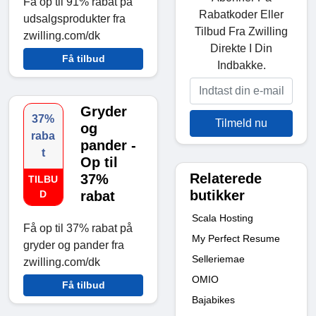
Få op til 91% rabat på
Rabatkoder Eller
udsalgsprodukter fra
Tilbud Fra Zwilling
zwilling.com/dk
Direkte I Din
Få tilbud
Indbakke.
Gryder
37%
Tilmeld nu
og
raba
pander -
t
Op til
Relaterede
37%
TILBU
butikker
D
rabat
Scala Hosting
Få op til 37% rabat på
My Perfect Resume
gryder og pander fra
Selleriemae
zwilling.com/dk
OMIO
Få tilbud
Bajabikes