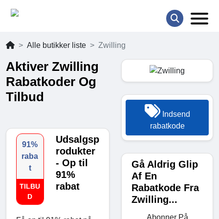
Alle butikker liste
Zwilling
Aktiver Zwilling
Rabatkoder Og
Tilbud
Indsend
rabatkode
Udsalgsp
91%
rodukter
raba
- Op til
Gå Aldrig Glip
t
91%
Af En
rabat
Rabatkode Fra
TILBU
D
Zwilling...
Abonner På