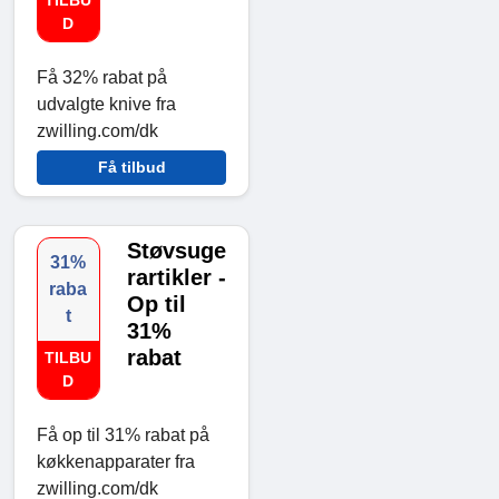
TILBU
D
Få 32% rabat på
udvalgte knive fra
zwilling.com/dk
Få tilbud
Støvsuge
31%
rartikler -
raba
Op til
t
31%
rabat
TILBU
D
Få op til 31% rabat på
køkkenapparater fra
zwilling.com/dk