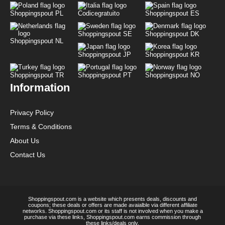
Shoppingspout PL
Codicegratuito
Shoppingspout ES
Shoppingspout SE
Shoppingspout DK
Shoppingspout NL
Shoppingspout JP
Shoppingspout KR
Shoppingspout TR
Shoppingspout PT
Shoppingspout NO
Information
Privacy Policy
Terms & Conditions
About Us
Contact Us
Shoppingspout.com is a website which presents deals, discounts and
coupons; these deals or offers are made avaialble via different affiliate
networks. Shoppingspout.com or its staff is not involved when you make a
purchase via these links, Shoppingspout.com earns commission through
these links/deals only.