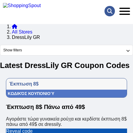
All Stores
DressLily GR
Show filters
Latest DressLily GR Coupon Codes
Έκπτωση 8$
ΚΩΔΙΚΌΣ ΚΟΥΠΟΝΙΟΎ
Έκπτωση 8$ Πάνω από 49$
Αγοράστε τώρα γυναικεία ρούχα και κερδίστε έκπτωση 8$
πάνω από 49$ σε dressily.
Reveal code