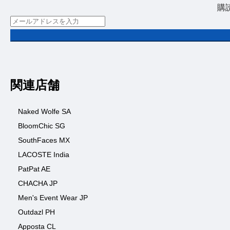
購
関連店舗
Naked Wolfe SA
BloomChic SG
SouthFaces MX
LACOSTE India
PatPat AE
CHACHA JP
Men's Event Wear JP
Outdazl PH
Apposta CL