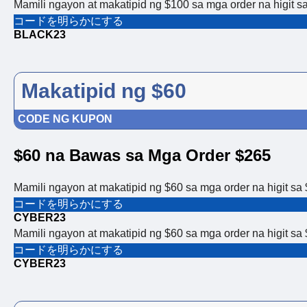
Mamili ngayon at makatipid ng $100 sa mga order na higit 
コードを明らかにする
BLACK23
Makatipid ng $60
CODE NG KUPON
$60 na Bawas sa Mga Order $265
Mamili ngayon at makatipid ng $60 sa mga order na higit s
コードを明らかにする
CYBER23
Mamili ngayon at makatipid ng $60 sa mga order na higit s
コードを明らかにする
CYBER23