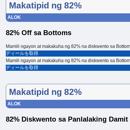
Makatipid ng 82%
ALOK
82% Off sa Bottoms
Mamili ngayon at makakuha ng 82% na diskwento sa Botto
ディールを取得
Mamili ngayon at makakuha ng 82% na diskwento sa Botto
ディールを取得
Makatipid ng 82%
ALOK
82% Diskwento sa Panlalaking Damit