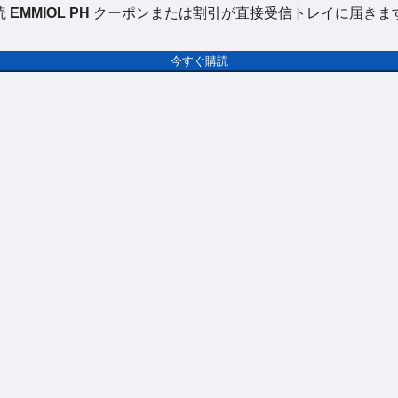
読
EMMIOL PH
クーポンまたは割引が直接受信トレイに届きま
今すぐ購読