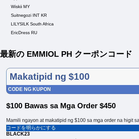
Wiskii MY
Suitnegozi INT KR
LILYSILK South Africa
EricDress RU
最新の EMMIOL PH クーポンコード
Makatipid ng $100
CODE NG KUPON
$100 Bawas sa Mga Order $450
Mamili ngayon at makatipid ng $100 sa mga order na higit 
コードを明らかにする
BLACK23