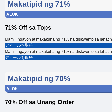
Makatipid ng 71%
ALOK
71% Off sa Tops
Mamili ngayon at makakuha ng 71% na diskwento sa lahat 
ディールを取得
Mamili ngayon at makakuha ng 71% na diskwento sa lahat 
ディールを取得
Makatipid ng 70%
ALOK
70% Off sa Unang Order