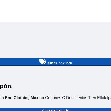
Xititlani se cupón
upón.
pan
End Clothing Mexico
Cupones O Descuentos Tlen Eltok Ip
Ximoijkuilo amantsi