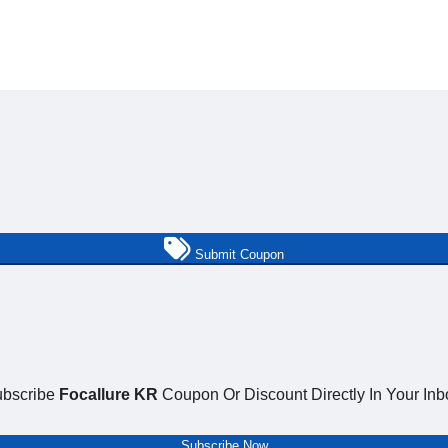
Submit Coupon
bscribe
Focallure KR
Coupon Or Discount Directly In Your Inb
Subscribe Now