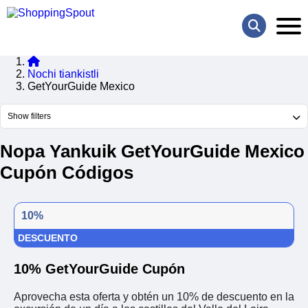
Nochi tiankistli
GetYourGuide Mexico
Show filters
Nopa Yankuik GetYourGuide Mexico
Cupón Códigos
10%
DESCUENTO
10% GetYourGuide Cupón
Aprovecha esta oferta y obtén un 10% de descuento en la