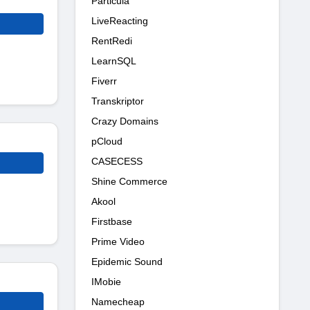
Particula
LiveReacting
RentRedi
LearnSQL
Fiverr
Transkriptor
Crazy Domains
pCloud
CASECESS
Shine Commerce
Akool
Firstbase
Prime Video
Epidemic Sound
IMobie
Namecheap