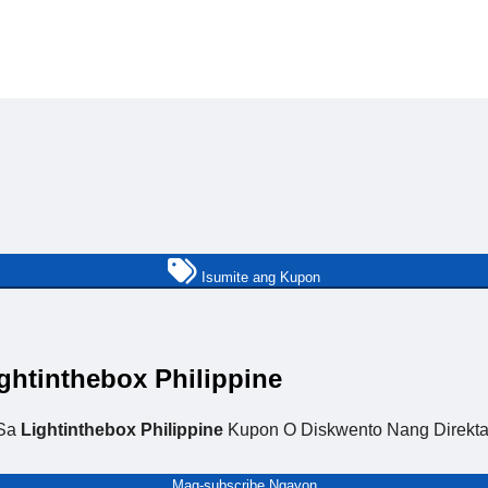
Isumite ang Kupon
htinthebox Philippine
 Sa
Lightinthebox Philippine
Kupon O Diskwento Nang Direkta 
Mag-subscribe Ngayon