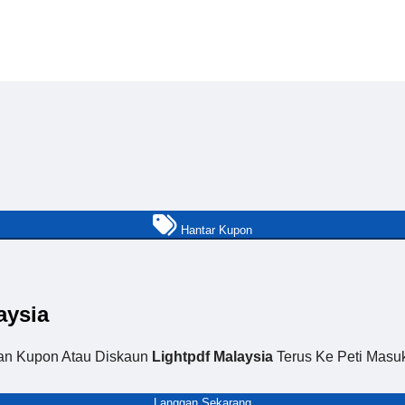
Hantar Kupon
aysia
an Kupon Atau Diskaun
Lightpdf Malaysia
Terus Ke Peti Masu
Langgan Sekarang