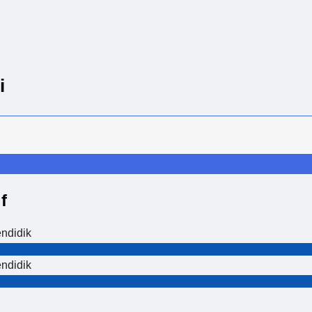
i
f
ndidik
ndidik