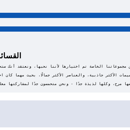
القسائم وا
ا مرح، وكلها لذيذة جدًا - ونحن متحمسون جدًا لمشاركتها معك 