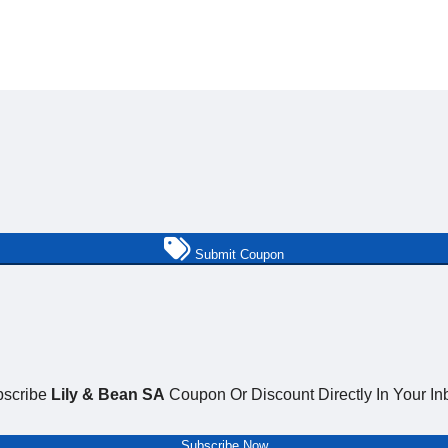
Submit Coupon
bscribe
Lily & Bean SA
Coupon Or Discount Directly In Your In
Subscribe Now