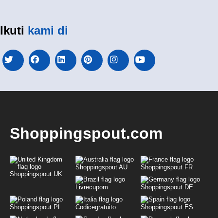
Ikuti
kami di
Shoppingspout.com
Shoppingspout AU
Shoppingspout FR
Shoppingspout UK
Livrecupom
Shoppingspout DE
Shoppingspout PL
Codicegratuito
Shoppingspout ES