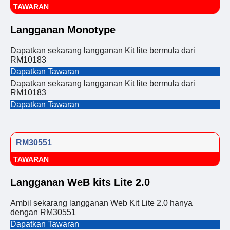
TAWARAN
Langganan Monotype
Dapatkan sekarang langganan Kit lite bermula dari
RM10183
Dapatkan Tawaran
Dapatkan sekarang langganan Kit lite bermula dari
RM10183
Dapatkan Tawaran
RM30551
TAWARAN
Langganan WeB kits Lite 2.0
Ambil sekarang langganan Web Kit Lite 2.0 hanya
dengan RM30551
Dapatkan Tawaran