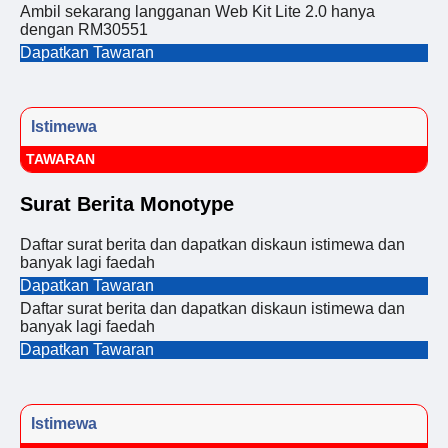
Ambil sekarang langganan Web Kit Lite 2.0 hanya
dengan RM30551
Dapatkan Tawaran
Istimewa
TAWARAN
Surat Berita Monotype
Daftar surat berita dan dapatkan diskaun istimewa dan
banyak lagi faedah
Dapatkan Tawaran
Daftar surat berita dan dapatkan diskaun istimewa dan
banyak lagi faedah
Dapatkan Tawaran
Istimewa