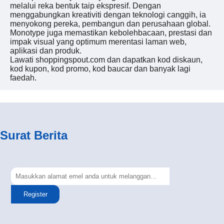
melalui reka bentuk taip ekspresif. Dengan
menggabungkan kreativiti dengan teknologi canggih, ia
menyokong pereka, pembangun dan perusahaan global.
Monotype juga memastikan kebolehbacaan, prestasi dan
impak visual yang optimum merentasi laman web,
aplikasi dan produk.
Lawati shoppingspout.com dan dapatkan kod diskaun,
kod kupon, kod promo, kod baucar dan banyak lagi
faedah.
Surat Berita
Register