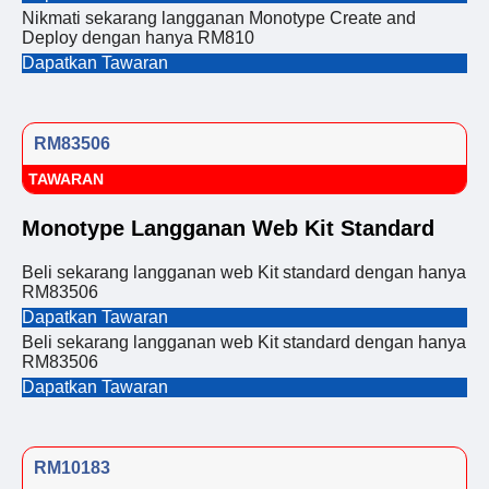
Nikmati sekarang langganan Monotype Create and
Deploy dengan hanya RM810
Dapatkan Tawaran
RM83506
TAWARAN
Monotype Langganan Web Kit Standard
Beli sekarang langganan web Kit standard dengan hanya
RM83506
Dapatkan Tawaran
Beli sekarang langganan web Kit standard dengan hanya
RM83506
Dapatkan Tawaran
RM10183