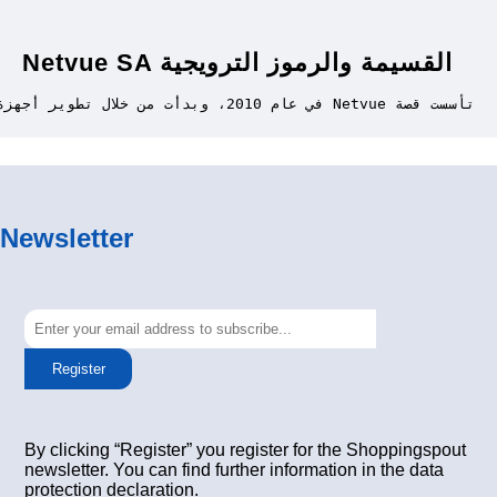
Netvue SA القسيمة والرموز الترويجية
تأسست قصة Netvue في عام 2010، وبدأت من خلال تطوير أجهزة ذكية ومتنقلة متصلة بالإنترنت. تكمن خبرتنا في دمج الكاميرات الأمنية الاحترافية مع تقنية الذكاء الاصطناعي المتقدمة لإنتاج منتجات مبتكرة لا تعزز السلامة فحسب، بل تضيف أيضًا الفرح والإثارة إلى الحياة اليومية. ويشمل ذلك مجموعتنا من الكاميرات الكلاسيكية الداخلية والخارجية، إلى جانب جهاز مراقبة الأطفال. باستخدام هذه الأجهزة، يمكنك البقاء على اتصال بأحبائك في أي وقت وفي أي مكان يهمك.
Newsletter
Register
By clicking “Register” you register for the Shoppingspout
newsletter. You can find further information in the data
protection declaration.