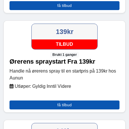
få tilbud
139kr
TILBUD
Brukt 1 ganger
Ørerens spraystart Fra 139kr
Handle nå ørerens spray til en startpris på 139kr hos
Aunun
Utløper: Gyldig Inntil Videre
få tilbud