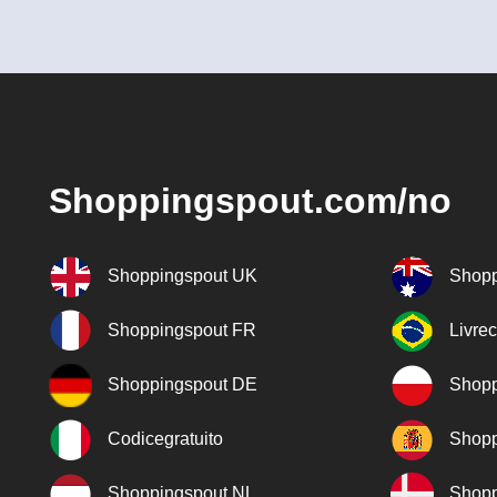
Shoppingspout.com/no
Shoppingspout UK
Shopp
Shoppingspout FR
Livre
Shoppingspout DE
Shopp
Codicegratuito
Shopp
Shoppingspout NL
Shopp