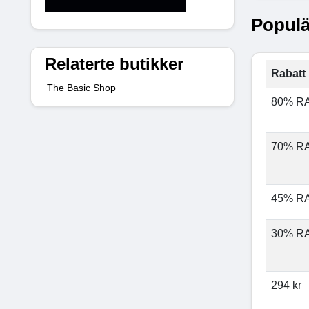
Populä
Relaterte butikker
Rabatt 
The Basic Shop
80% R
70% R
45% R
30% R
294 kr