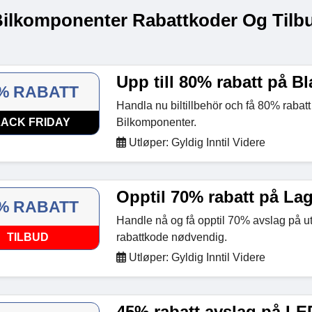
Bilkomponenter Rabattkoder Og Tilb
Upp till 80% rabatt på B
% RABATT
Handla nu biltillbehör och få 80% raba
ACK FRIDAY
Bilkomponenter.
Utløper: Gyldig Inntil Videre
Opptil 70% rabatt på L
% RABATT
Handle nå og få opptil 70% avslag på ut
TILBUD
rabattkode nødvendig.
Utløper: Gyldig Inntil Videre
45% rabatt avslag på LE