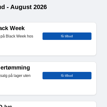
ud - August 2026
lack Week
tt på Black Week hos
få tilbud
agertømming
salg på lager uten
få tilbud
D-lys