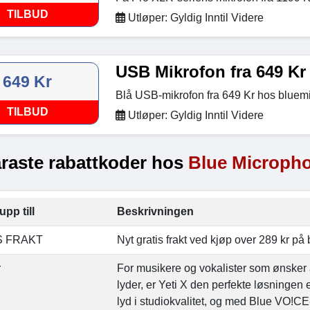
TILBUD
Utløper: Gyldig Inntil Videre
USB Mikrofon fra 649 Kr
649 Kr
Blå USB-mikrofon fra 649 Kr hos bluem
TILBUD
Utløper: Gyldig Inntil Videre
raste rabattkoder hos
Blue Microph
upp till
Beskrivningen
S FRAKT
Nyt gratis frakt ved kjøp over 289 kr p
r
For musikere og vokalister som ønsker 
lyder, er Yeti X den perfekte løsningen
lyd i studiokvalitet, og med Blue VO!CE-