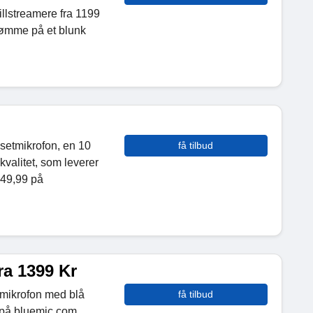
illstreamere fra 1199
trømme på et blunk
setmikrofon, en 10
få tilbud
valitet, som leverer
$49,99 på
ra 1399 Kr
mikrofon med blå
få tilbud
 på bluemic.com