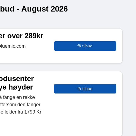
lbud - August 2026
ger over 289kr
 bluemic.com
få tilbud
rodusenter
nye høyder
få tilbud
å fange en rekke
ettersom den fanger
effekter fra 1799 Kr