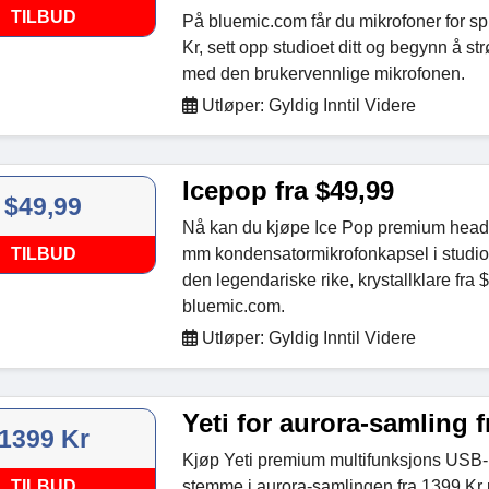
TILBUD
På bluemic.com får du mikrofoner for sp
Kr, sett opp studioet ditt og begynn å s
med den brukervennlige mikrofonen.
Utløper: Gyldig Inntil Videre
Icepop fra $49,99
$49,99
Nå kan du kjøpe Ice Pop premium head
TILBUD
mm kondensatormikrofonkapsel i studiok
den legendariske rike, krystallklare fra 
bluemic.com.
Utløper: Gyldig Inntil Videre
Yeti for aurora-samling f
1399 Kr
Kjøp Yeti premium multifunksjons USB-
TILBUD
stemme i aurora-samlingen fra 1399 Kr