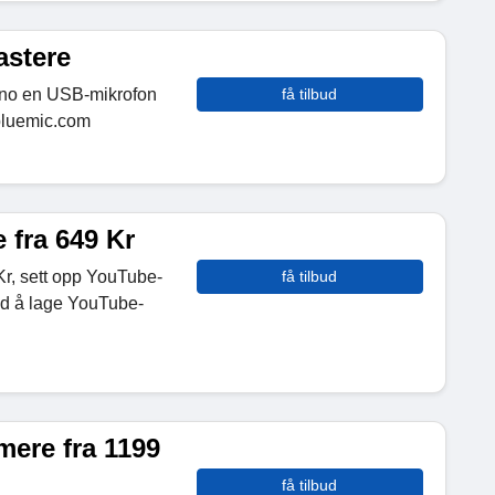
astere
Nano en USB-mikrofon
få tilbud
 bluemic.com
 fra 649 Kr
Kr, sett opp YouTube-
få tilbud
ved å lage YouTube-
mere fra 1199
få tilbud