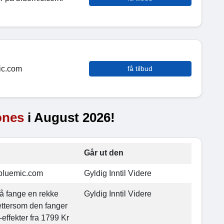
ic.com
få tilbud
ones
i August 2026!
Går ut den
å bluemic.com
Gyldig Inntil Videre
å fange en rekke
Gyldig Inntil Videre
 ettersom den fanger
effekter fra 1799 Kr