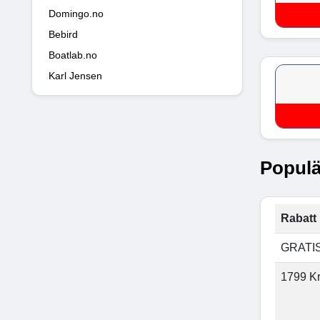
Domingo.no
Bebird
Boatlab.no
Karl Jensen
Populä
Rabatt 
GRATI
1799 K