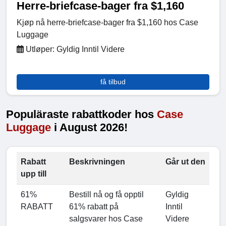
Herre-briefcase-bager fra $1,160
Kjøp nå herre-briefcase-bager fra $1,160 hos Case
Luggage
Utløper: Gyldig Inntil Videre
få tilbud
Populäraste rabattkoder hos
Case
Luggage
i August 2026!
Rabatt
Beskrivningen
Går ut den
upp till
61%
Bestill nå og få opptil
Gyldig
RABATT
61% rabatt på
Inntil
salgsvarer hos Case
Videre