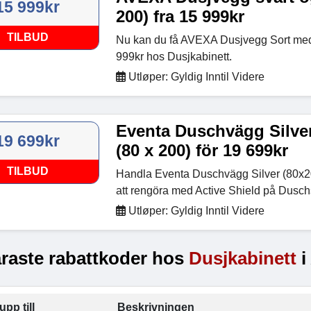
15 999kr
200) fra 15 999kr
TILBUD
Nu kan du få AVEXA Dusjvegg Sort med 
999kr hos Dusjkabinett.
Utløper: Gyldig Inntil Videre
Eventa Duschvägg Silve
19 699kr
(80 x 200) för 19 699kr
TILBUD
Handla Eventa Duschvägg Silver (80x200
att rengöra med Active Shield på Dusc
Utløper: Gyldig Inntil Videre
raste rabattkoder hos
Dusjkabinett
i
upp till
Beskrivningen