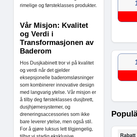
rimelige og førsteklasses produkter.
Vår Misjon: Kvalitet
og Verdi i
Transformasjonen av
Baderom
Hos Dusjkabinett tror vi på kvalitet
og verdi når det gjelder
eksepsjonelle baderomsløsninger
som kombinerer innovative design
med langvarig ytelse. Vår misjon er
å tilby deg førsteklasses dusjbrett,
dusjhjørnesystemer, og
Populä
dreneringsaccessories som ikke
bare leverer ytelse, men også stil.
For å gjøre luksus lett tilgjengelig,
Rabatt 
tilbyr vi stadig eksklusive