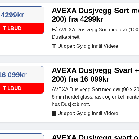
AVEXA Dusjvegg Sort me
4299kr
200) fra 4299kr
TILBUD
Få AVEXA Dusjvegg Sort med dør (100 x
Dusjkabinett.
Utløper: Gyldig Inntil Videre
AVEXA Dusjvegg Svart + 
16 099kr
200) fra 16 099kr
TILBUD
AVEXA Dusjvegg Sort med dør (90 x 200
6 mm herdet glass, rask og enkel monte
hos Dusjkabinett.
Utløper: Gyldig Inntil Videre
AVEXA Dusjvegg svart og