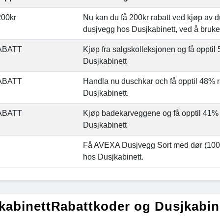
00kr
Nu kan du få 200kr rabatt ved kjøp av du
dusjvegg hos Dusjkabinett, ved å bruke 
ABATT
Kjøp fra salgskolleksjonen og få opptil
Dusjkabinett
ABATT
Handla nu duschkar och få opptil 48% r
Dusjkabinett.
ABATT
Kjøp badekarveggene og få opptil 41% 
Dusjkabinett
Få AVEXA Dusjvegg Sort med dør (100 
hos Dusjkabinett.
kabinettRabattkoder og Dusjkabin