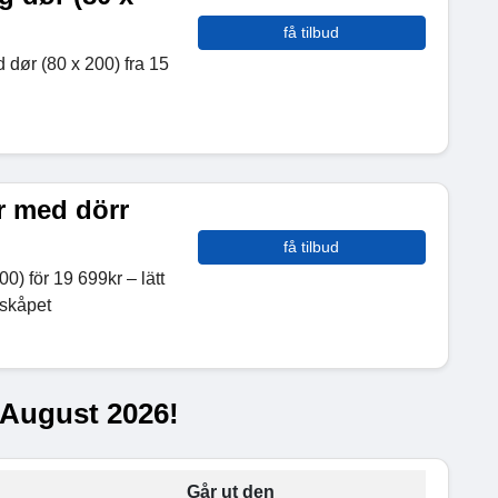
få tilbud
dør (80 x 200) fra 15
r med dörr
få tilbud
) för 19 699kr – lätt
hskåpet
 August 2026!
Går ut den