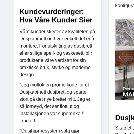
konfigura
Kundevurderinger:
Hva Våre Kunder Sier
Våre kunder skryter av kvaliteten på
Dusjkabinett og hvor enkelt det er å
montere. For utskifting av dusjbrett
eller stilige speil- og vaskesett, blir
produktene våre verdsatt for sin
praktiske bruk, styrke og moderne
design.
"Jeg mottok en promo kode for et
Dusjkabinett dusjbrett og sparte
stort på det nye brettet mitt. Jeg er
så fornøyd, det ser flott ut og
installasjonen var superenkel!" –
Dusjk
Linda J.
Skap et 
"Dusjhjørnesystem salg gjør