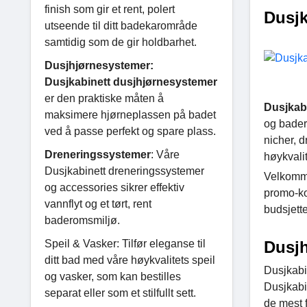
finish som gir et rent, polert
Dusjk
utseende til ditt badekarområde
samtidig som de gir holdbarhet.
Dusjhjørnesystemer:
Dusjkabinett dusjhjørnesystemer
er den praktiske måten å
Dusjkab
maksimere hjørneplassen på badet
og bader
ved å passe perfekt og spare plass.
nicher, d
Dreneringssystemer
: Våre
høykvalit
Dusjkabinett dreneringssystemer
Velkomme
og accessories sikrer effektiv
promo-kod
vannflyt og et tørt, rent
budsjettet
baderomsmiljø.
Speil & Vasker: Tilfør eleganse til
Dusjh
ditt bad med våre høykvalitets speil
Dusjkabi
og vasker, som kan bestilles
Dusjkabi
separat eller som et stilfullt sett.
de mest f