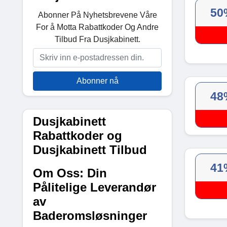
50
Abonner På Nyhetsbrevene Våre
For å Motta Rabattkoder Og Andre
Tilbud Fra Dusjkabinett.
Abonner nå
48
Dusjkabinett
Rabattkoder og
Dusjkabinett Tilbud
41
Om Oss: Din
Pålitelige Leverandør
av
Baderomsløsninger