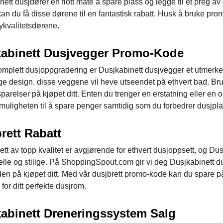
ett dusjdører en flott måte å spare plass og legge til et preg a
an du få disse dørene til en fantastisk rabatt. Husk å bruke pro
ykvalitetsdørene.
kabinett Dusjvegger Promo-Kode
mplett dusjoppgradering er Dusjkabinett dusjvegger et utmerket v
lige design, disse veggene vil heve utseendet på ethvert bad. Br
parelser på kjøpet ditt. Enten du trenger en erstatning eller en
 muligheten til å spare penger samtidig som du forbedrer dusjpl
rett Rabatt
ett av topp kvalitet er avgjørende for ethvert dusjoppsett, og Dus
lle og stilige. På ShoppingSpout.com gir vi deg Dusjkabinett dus
en på kjøpet ditt. Med vår dusjbrett promo-kode kan du spare på 
for ditt perfekte dusjrom.
abinett Dreneringssystem Salg