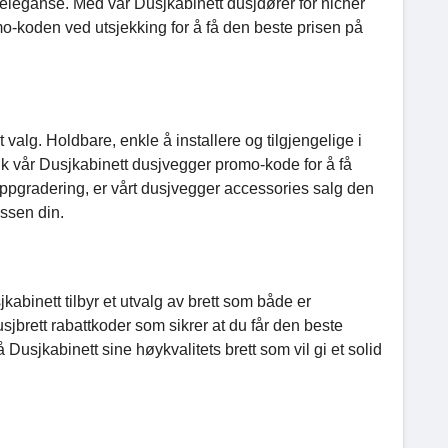
v eleganse. Med vår Dusjkabinett dusjdører for nicher
mo-koden ved utsjekking for å få den beste prisen på
alg. Holdbare, enkle å installere og tilgjengelige i
uk vår Dusjkabinett dusjvegger promo-kode for å få
 oppgradering, er vårt dusjvegger accessories salg den
assen din.
jkabinett tilbyr et utvalg av brett som både er
jbrett rabattkoder som sikrer at du får den beste
Dusjkabinett sine høykvalitets brett som vil gi et solid