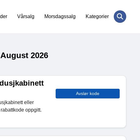
der
Vårsalg
Morsdagssalg
Kategorier
- August 2026
 dusjkabinett
Avslør kode
sjkabinett eller
rabattkode oppgitt.