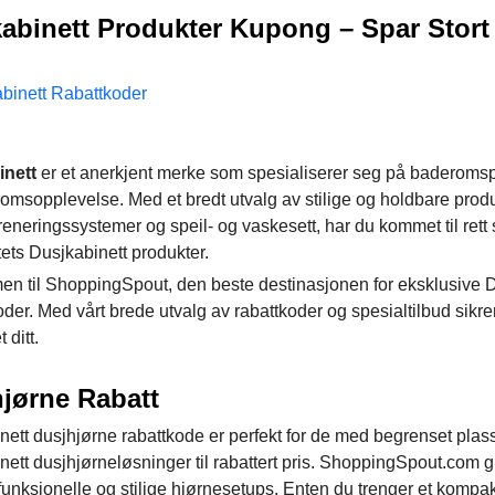
abinett Produkter Kupong – Spar Stor
inett
er et anerkjent merke som spesialiserer seg på baderomspro
omsopplevelse. Med et bredt utvalg av stilige og holdbare produ
reneringssystemer og speil- og vaskesett, har du kommet til rett
ets Dusjkabinett produkter.
n til ShoppingSpout, den beste destinasjonen for eksklusive D
er. Med vårt brede utvalg av rabattkoder og spesialtilbud sikrer
 ditt.
jørne Rabatt
nett dusjhjørne rabattkode er perfekt for de med begrenset pla
nett dusjhjørneløsninger til rabattert pris. ShoppingSpout.com 
unksjonelle og stilige hjørnesetups. Enten du trenger et kompakt