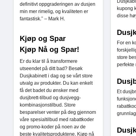
Dusjkabin
definitivt oppgraderingen av dusjen
kupong k
min mer rimelig, og kvaliteten er
disse hø
fantastisk." – Mark H.
Dusj
Kjøp og Spar
For en ko
Kjøp Nå og Spar!
forskjel
store bes
Er du klar til å transformere
perfekte
utseendet på ditt bad? Besøk
Dusjkabinett i dag og se vårt store
Dusjb
utvalg av produkter. Du kan enkelt
få det badet du ønsker med
Et dusjbr
dusjbrett-tilbud og dusjvegg-
funksjone
kombinasjonstilbud. Store
rabattkod
besparelser venter på deg gjennom
grunnlag 
våre spesialtilbud med rabattkoder
og promo-koder på noen av de
Dusjk
beste kvalitetsproduktene. Kjøp nå