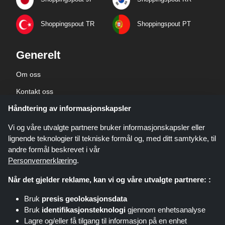
Shoppingspout TR
Shoppingspout PT
Generelt
Om oss
Kontakt oss
Håndtering av informasjonskapsler
Bedriftsinformasjon
personvernerklæring
Vi og våre utvalgte partnere bruker informasjonskapsler eller
lignende teknologier til tekniske formål og, med ditt samtykke, til
andre formål beskrevet i vår
Personvernerklæring
.
Når det gjelder reklame, kan vi og våre utvalgte partnere: :
Shoppingspout.com/no er et nettsted som presenterer tilbud, rabatter og
Bruk
presis geolokasjonsdata
kuponger. Disse tilbudene eller avtalene gjøres tilgjengelige gjennom ulike
Bruk
identifikasjonsteknologi
gjennom enhetsanalyse
tilknyttede nettverk. Shoppingspout.com/no eller deres ansatte er ikke
Lagre og/eller få tilgang til informasjon på en enhet
involvert når du kjøper via disse lenkene. Shoppingspout.com/no tjener kun