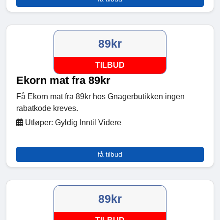
89kr
TILBUD
Ekorn mat fra 89kr
Få Ekorn mat fra 89kr hos Gnagerbutikken ingen
rabatkode kreves.
Utløper: Gyldig Inntil Videre
få tilbud
89kr