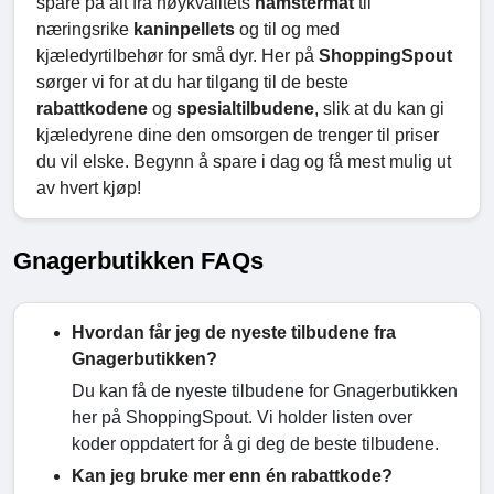
spare på alt fra høykvalitets
hamstermat
til
næringsrike
kaninpellets
og til og med
kjæledyrtilbehør for små dyr. Her på
ShoppingSpout
sørger vi for at du har tilgang til de beste
rabattkodene
og
spesialtilbudene
, slik at du kan gi
kjæledyrene dine den omsorgen de trenger til priser
du vil elske. Begynn å spare i dag og få mest mulig ut
av hvert kjøp!
Gnagerbutikken FAQs
Hvordan får jeg de nyeste tilbudene fra
Gnagerbutikken?
Du kan få de nyeste tilbudene for Gnagerbutikken
her på ShoppingSpout. Vi holder listen over
koder oppdatert for å gi deg de beste tilbudene.
Kan jeg bruke mer enn én rabattkode?