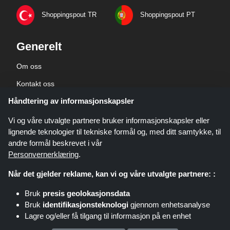
Shoppingspout TR
Shoppingspout PT
Generelt
Om oss
Kontakt oss
Håndtering av informasjonskapsler
Bedriftsinformasjon
personvernerklæring
Vi og våre utvalgte partnere bruker informasjonskapsler eller
lignende teknologier til tekniske formål og, med ditt samtykke, til
andre formål beskrevet i vår
Personvernerklæring
.
Når det gjelder reklame, kan vi og våre utvalgte partnere: :
Shoppingspout.com/no er et nettsted som presenterer tilbud, rabatter og
Bruk
presis geolokasjonsdata
kuponger. Disse tilbudene eller avtalene gjøres tilgjengelige gjennom ulike
Bruk
identifikasjonsteknologi
gjennom enhetsanalyse
tilknyttede nettverk. Shoppingspout.com/no eller deres ansatte er ikke
Lagre og/eller få tilgang til informasjon på en enhet
involvert når du kjøper via disse lenkene. Shoppingspout.com/no tjener kun
provisjon gjennom disse lenkene/tilbudene.