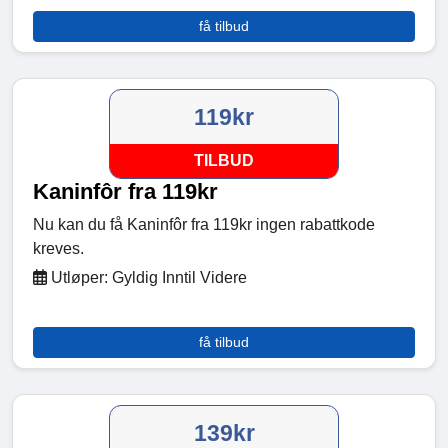
få tilbud
119kr
TILBUD
Kaninfôr fra 119kr
Nu kan du få Kaninfôr fra 119kr ingen rabattkode
kreves.
Utløper: Gyldig Inntil Videre
få tilbud
139kr