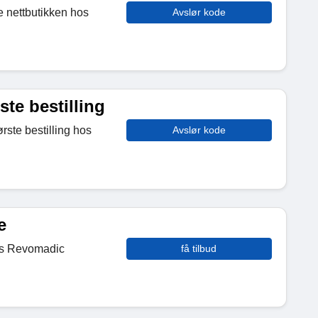
e nettbutikken hos
Avslør kode
ste bestilling
rste bestilling hos
Avslør kode
e
os Revomadic
få tilbud