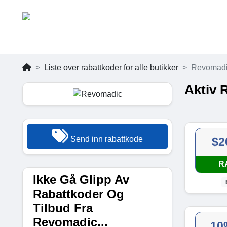
Liste over rabattkoder for alle butikker
Revomad
Aktiv 
Send inn rabattkode
$2
R
Ikke Gå Glipp Av
Rabattkoder Og
Tilbud Fra
Revomadic...
10