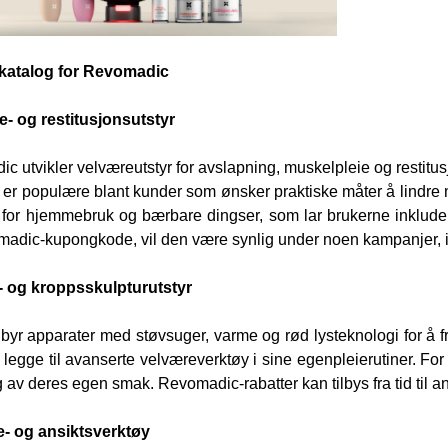
katalog for Revomadic
- og restitusjonsutstyr
c utvikler velværeutstyr for avslapning, muskelpleie og restit
 er populære blant kunder som ønsker praktiske måter å lindre mu
 for hjemmebruk og bærbare dingser, som lar brukerne inkludere r
adic-kupongkode, vil den være synlig under noen kampanjer, i
- og kroppsskulpturutstyr
ilbyr apparater med støvsuger, varme og rød lysteknologi for 
 legge til avanserte velværeverktøy i sine egenpleierutiner. For
av deres egen smak. Revomadic-rabatter kan tilbys fra tid til an
e- og ansiktsverktøy