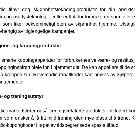
ic tilbyr deg skjønnhetsteknologiprodukter for din ansikt
øm og rød lysteknologi. Dette er flott for forbrukeren som leter
e som liker bekvemmeligheten av skjønnhet hjemme. Utvalgte
vhengig av tilgjengelige kampanjer.
sjons- og koppingprodukter
yr smarte koppingapparater for forbrukernes velvære- og restitus
ppinginspirert pleie inn i hjemmet ditt. De kan appellere til de
på kroppen sin. Revomadic-rabattkoder kan brukes av kjøpere fo
angementer.
- og treningsutstyr
c markedsfører også treningsrelaterte produkter, inkludert kom
er som ønsker å få litt mild trening uten mye plass til å trene.
c-kupongkoder i løpet av tidsbegrensede spesialtilbud.