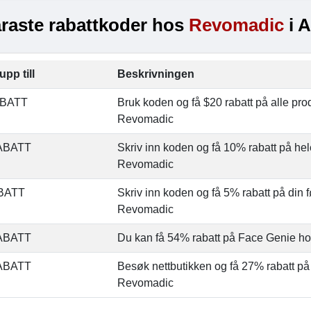
raste rabattkoder hos
Revomadic
i A
upp till
Beskrivningen
ABATT
Bruk koden og få $20 rabatt på alle pro
Revomadic
ABATT
Skriv inn koden og få 10% rabatt på hel
Revomadic
BATT
Skriv inn koden og få 5% rabatt på din f
Revomadic
ABATT
Du kan få 54% rabatt på Face Genie h
ABATT
Besøk nettbutikken og få 27% rabatt på
Revomadic