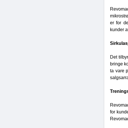
Revomad
mikrostr
er for d
kunder a
Sirkula
Det tilb
bringe ko
ta vare 
salgsarr
Trenings
Revomadi
for kund
Revomadi