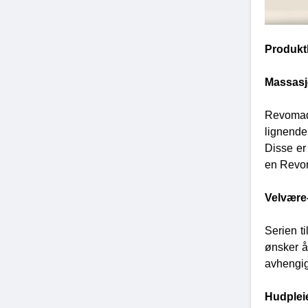
Produkt
Massasje
Revomadi
lignende
Disse er
en Revom
Velvære
Serien t
ønsker å
avhengig 
Hudplei