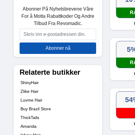
Abonner På Nyhetsbrevene Våre
R
For å Motta Rabattkoder Og Andre
Tilbud Fra Revomadic.
Abonner nå
5
R
Relaterte butikker
ShinyHair
Zlike Hair
54
Luvme Hair
Buy Brazil Store
ThickTails
Amanda
Ishow Hair