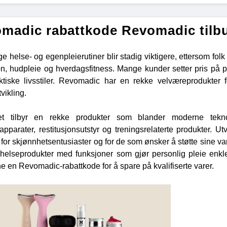
madic rabattkode Revomadic tilb
ge helse- og egenpleierutiner blir stadig viktigere, ettersom fo
jon, hudpleie og hverdagsfitness. Mange kunder setter pris på
ktiske livsstiler. Revomadic har en rekke velværeprodukter f
tvikling.
et tilbyr en rekke produkter som blander moderne teknol
apparater, restitusjonsutstyr og treningsrelaterte produkter. 
or skjønnhetsentusiaster og for de som ønsker å støtte sine vanl
 helseprodukter med funksjoner som gjør personlig pleie enkl
ne en Revomadic-rabattkode for å spare på kvalifiserte varer.