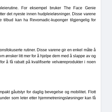
spleierutine. For eksempel bruker The Face Genie
 etter det nyeste innen hudpleieløsninger. Disse varene
 tilbud kan ha Revomadic-kuponger tilgjengelig for
jonsfokuserte rutiner. Disse varene gir en enkel måte å
 som ønsker litt mer for å hjelpe dem med å slappe av og
r å få rabatt på kvalifiserte velværeprodukter i noen
pakt gåutstyr for daglig bevegelse og mobilitet. Flott
 Kunder som leter etter hjemmetreningsløsninger kan få