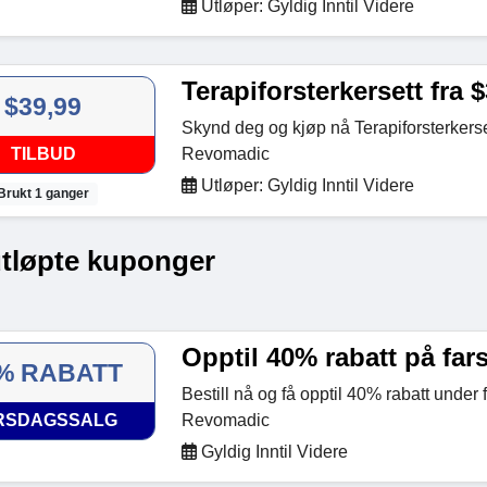
Utløper: Gyldig Inntil Videre
Terapiforsterkersett fra 
$39,99
Skynd deg og kjøp nå Terapiforsterkerse
TILBUD
Revomadic
Utløper: Gyldig Inntil Videre
Brukt 1 ganger
utløpte kuponger
Opptil 40% rabatt på far
% RABATT
Bestill nå og få opptil 40% rabatt under
RSDAGSSALG
Revomadic
Gyldig Inntil Videre