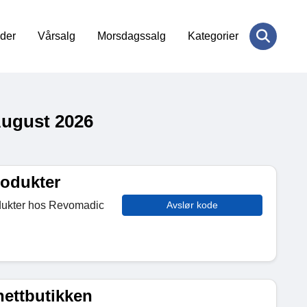
der
Vårsalg
Morsdagssalg
Kategorier
August 2026
rodukter
odukter hos Revomadic
Avslør kode
nettbutikken