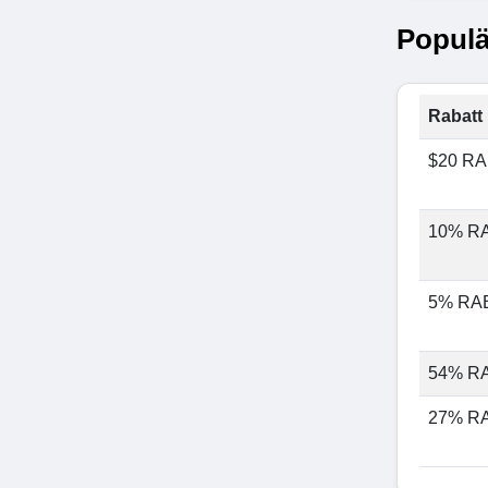
Populä
Rabatt 
$20 R
10% R
5% RA
54% R
27% R