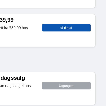
$39,99
tt fra $39,99 hos
få tilbud
sdagssalg
 farsdagssalget hos
Utgangen