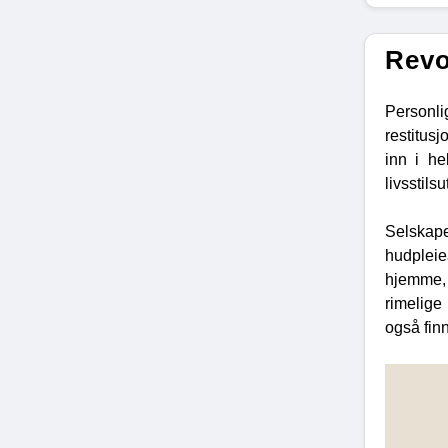
Revo
Personli
restitus
inn i he
livsstilsu
Selskap
hudpleie
hjemme, f
rimelige
også fin