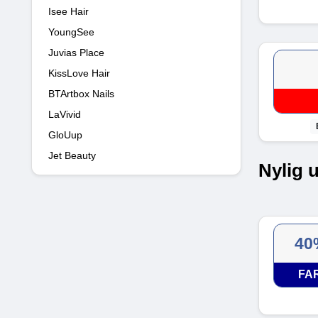
Isee Hair
YoungSee
Juvias Place
KissLove Hair
BTArtbox Nails
LaVivid
GloUup
Jet Beauty
Nylig 
40
FA