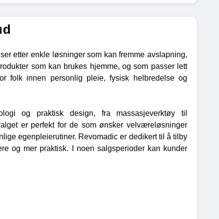
ud
lk ser etter enkle løsninger som kan fremme avslapning,
 produkter som kan brukes hjemme, og som passer lett
or folk innen personlig pleie, fysisk helbredelse og
ogi og praktisk design, fra massasjeverktøy til
Utvalget er perfekt for de som ønsker velværeløsninger
ige egenpleierutiner. Revomadic er dedikert til å tilby
ere og mer praktisk. I noen salgsperioder kan kunder