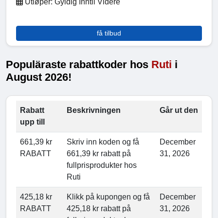
Utløper: Gyldig Inntil Videre
få tilbud
Populäraste rabattkoder hos
Ruti
i
August 2026!
Rabatt
Beskrivningen
Går ut den
upp till
661,39 kr
Skriv inn koden og få
December
RABATT
661,39 kr rabatt på
31, 2026
fullprisprodukter hos
Ruti
425,18 kr
Klikk på kupongen og få
December
RABATT
425,18 kr rabatt på
31, 2026