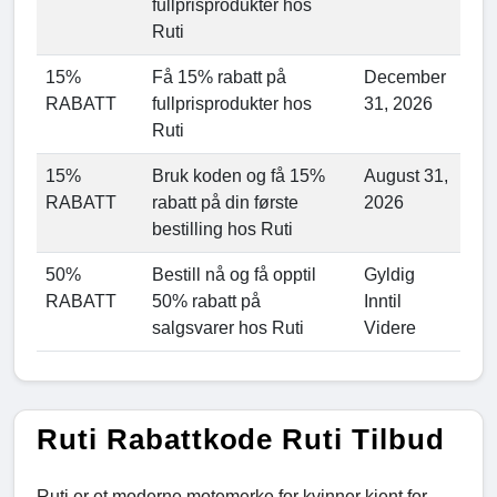
fullprisprodukter hos
Ruti
15%
Få 15% rabatt på
December
RABATT
fullprisprodukter hos
31, 2026
Ruti
15%
Bruk koden og få 15%
August 31,
RABATT
rabatt på din første
2026
bestilling hos Ruti
50%
Bestill nå og få opptil
Gyldig
RABATT
50% rabatt på
Inntil
salgsvarer hos Ruti
Videre
Ruti Rabattkode Ruti Tilbud
Ruti er et moderne motemerke for kvinner kjent for