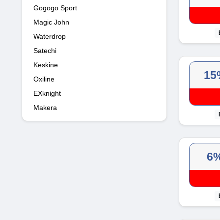
Gogogo Sport
Magic John
Waterdrop
Satechi
Keskine
15
Oxiline
EXknight
Makera
6