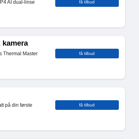
P4 AI dual-linse
få tilbud
k kamera
s Thermal Master
få tilbud
t på din første
få tilbud