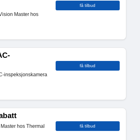
få tilbud
 Vision Master hos
AC-
få tilbud
AC-inspeksjonskamera
abatt
r Master hos Thermal
få tilbud