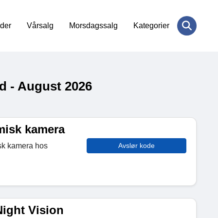
der
Vårsalg
Morsdagssalg
Kategorier
d - August 2026
misk kamera
isk kamera hos
Avslør kode
Night Vision