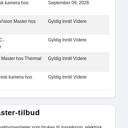
isk kamera hos
September 09, 2026
 Vision Master hos
Gyldig Inntil Videre
AC-
Gyldig Inntil Videre
r
r Master hos Thermal
Gyldig Inntil Videre
ermisk kamera hos
Gyldig Inntil Videre
ster-tilbud
ttsynsenheter som brukes til inspeksjon, elektrisk