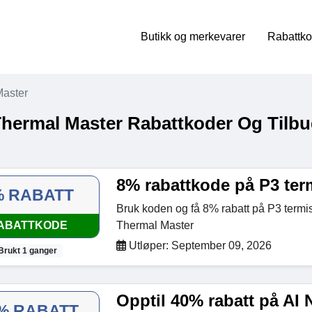
Butikk og merkevarer
Rabattko
Master
Thermal Master Rabattkoder Og Tilbu
8% rabattkode på P3 ter
% RABATT
Bruk koden og få 8% rabatt på P3 term
ABATTKODE
Thermal Master
Utløper: September 09, 2026
Brukt 1 ganger
Opptil 40% rabatt på AI 
% RABATT