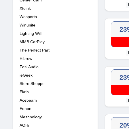
Xteink
Wosports
Winunite
23
Lighting Will
MMB CarPlay
The Perfect Part
Hibrew
Fosi Audio
ieGeek
23
Store Shoppe
Ekrin
Acebeam
Eonon
Meshnology
20
AOHi