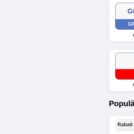
Gr
GR
Populä
Rabatt 