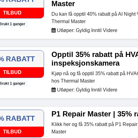
Master
TILBUD
Du kan få opptil 40% rabatt på AI Night
Thermal Master
Brukt 1 ganger
Utløper: Gyldig Inntil Videre
Opptil 35% rabatt på HV
% RABATT
inspeksjonskamera
TILBUD
Kjøp nå og få opptil 35% rabatt på HV
hos Thermal Master
Brukt 1 ganger
Utløper: Gyldig Inntil Videre
P1 Repair Master | 35% r
% RABATT
Klikk her og få 35% rabatt på P1 Repai
TILBUD
Master