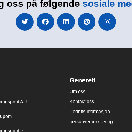
g oss på følgende
sosiale me
Generelt
Om oss
Kontakt oss
ingspout AU
Bedriftsinformasjon
cupom
personvernerklæring
ingspout PL