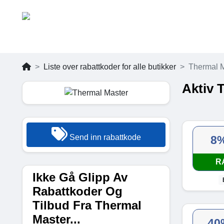
Liste over rabattkoder for alle butikker
Thermal 
Aktiv 
Send inn rabattkode
8
R
Ikke Gå Glipp Av
Rabattkoder Og
Tilbud Fra Thermal
Master...
40