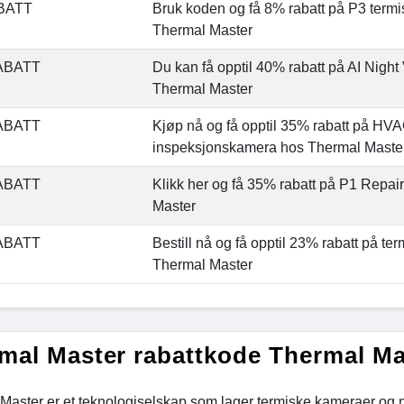
BATT
Bruk koden og få 8% rabatt på P3 term
Thermal Master
ABATT
Du kan få opptil 40% rabatt på AI Night
Thermal Master
ABATT
Kjøp nå og få opptil 35% rabatt på HV
inspeksjonskamera hos Thermal Maste
ABATT
Klikk her og få 35% rabatt på P1 Repai
Master
ABATT
Bestill nå og få opptil 23% rabatt på t
Thermal Master
mal Master rabattkode Thermal Ma
Master er et teknologiselskap som lager termiske kameraer og na