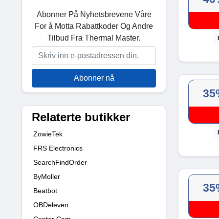
Abonner På Nyhetsbrevene Våre
For å Motta Rabattkoder Og Andre
Tilbud Fra Thermal Master.
Abonner nå
35
Relaterte butikker
ZowieTek
FRS Electronics
SearchFindOrder
ByMoller
35
Beatbot
OBDeleven
Center Cam