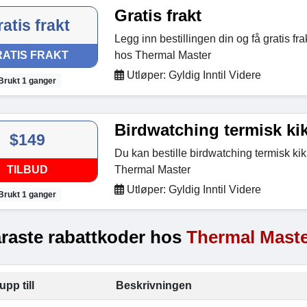
Gratis frakt
atis frakt
Legg inn bestillingen din og få gratis frak
ATIS FRAKT
hos Thermal Master
Utløper: Gyldig Inntil Videre
Brukt 1 ganger
Birdwatching termisk kik
$149
Du kan bestille birdwatching termisk kik
TILBUD
Thermal Master
Utløper: Gyldig Inntil Videre
Brukt 1 ganger
raste rabattkoder hos
Thermal Mast
upp till
Beskrivningen