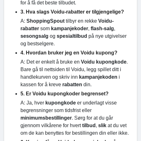
for å få det beste tilbudet.
3. Hva slags Voidu-rabatter er tilgjengelige?
A:
ShoppingSpout
tilbyr en rekke
Voidu-
rabatter
som
kampanjekoder
,
flash-salg
,
sesongsalg
og
spesialtilbud
på nye utgivelser
og bestselgere.
4. Hvordan bruker jeg en Voidu kupong?
A: Det er enkelt å bruke en
Voidu kupongkode
.
Bare gå til nettsiden til Voidu, legg spillet ditt i
handlekurven og skriv inn
kampanjekoden
i
kassen for å kreve
rabatten
din.
5. Er Voidu kupongkoder begrenset?
A: Ja, hver
kupongkode
er underlagt visse
begrensninger som tidsfrist eller
minimumsbestillinger
. Sørg for at du går
gjennom vilkårene for hvert
tilbud
,
slik
at du vet
om de kan benyttes for bestillingen din eller ikke.