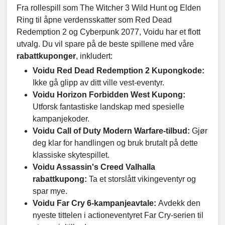
Fra rollespill som The Witcher 3 Wild Hunt og Elden
Ring til åpne verdensskatter som Red Dead
Redemption 2 og Cyberpunk 2077, Voidu har et flott
utvalg. Du vil spare på de beste spillene med våre
rabattkuponger
, inkludert:
Voidu Red Dead Redemption 2 Kupongkode:
Ikke gå glipp av ditt ville vest-eventyr.
Voidu Horizon Forbidden West Kupong:
Utforsk fantastiske landskap med spesielle
kampanjekoder.
Voidu Call of Duty Modern Warfare-tilbud:
Gjør
deg klar for handlingen og bruk brutalt på dette
klassiske skytespillet.
Voidu Assassin's Creed Valhalla
rabattkupong:
Ta et storslått vikingeventyr og
spar mye.
Voidu Far Cry 6-kampanjeavtale:
Avdekk den
nyeste tittelen i actioneventyret Far Cry-serien til