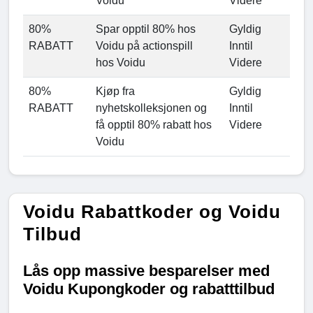
Voidu
Videre
80%
Spar opptil 80% hos
Gyldig
RABATT
Voidu på actionspill
Inntil
hos Voidu
Videre
80%
Kjøp fra
Gyldig
RABATT
nyhetskolleksjonen og
Inntil
få opptil 80% rabatt hos
Videre
Voidu
Voidu Rabattkoder og Voidu
Tilbud
Lås opp massive besparelser med
Voidu Kupongkoder og rabatttilbud