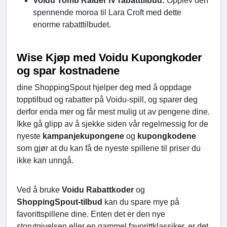
Voidu Tomb Raider IV rabatttilbud:
Opplev den
spennende moroa til Lara Croft med dette
enorme rabatttilbudet.
Wise Kjøp med Voidu Kupongkoder
og spar kostnadene
dine ShoppingSpout hjelper deg med å oppdage
topptilbud og rabatter på Voidu-spill, og sparer deg
derfor enda mer og får mest mulig ut av pengene dine.
Ikke gå glipp av å sjekke siden vår regelmessig for de
nyeste
kampanjekupongene
og
kupongkodene
som gjør at du kan få de nyeste spillene til priser du
ikke kan unngå.
Ved å bruke
Voidu Rabattkoder
og
ShoppingSpout-tilbud
kan du spare mye på
favorittspillene dine. Enten det er den nye
storutgivelsen eller en gammel favorittklassiker, er det