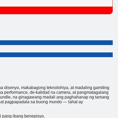
 disenyo, makabagong teknolohiya, at madaling gamiting
na performance, de-kalidad na camera, at pangmatagalang
t bundle, na ginagawang madali ang paghahanap ng tamang
, at pagpapadala sa buong mundo — lahat ay
 pang ibang benepisyo.