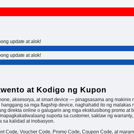
ng update at alok!
ng update at alok!
kwento at Kodigo ng Kupon
e, aksesorya, at smart device — pinagsasama ang makinis na
anggang sa mga flagship device, naghahatid ito ng malakas 
nang direkta online o galugarin ang mga eksklusibong promo a
g mapagkakatiwalaang suporta sa customer, saklaw ng warranty
sa kalidad at inobasyon.
unt Code, Voucher Code, Promo Code, Coupon Code, at marami