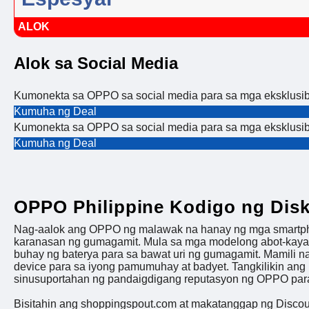
ALOK
Alok sa Social Media
Kumonekta sa OPPO sa social media para sa mga eksklusibo
Kumuha ng Deal
Kumonekta sa OPPO sa social media para sa mga eksklusibo
Kumuha ng Deal
OPPO Philippine Kodigo ng Dis
Nag-aalok ang OPPO ng malawak na hanay ng mga smartphon
karanasan ng gumagamit. Mula sa mga modelong abot-kaya h
buhay ng baterya para sa bawat uri ng gumagamit. Mamili 
device para sa iyong pamumuhay at badyet. Tangkilikin an
sinusuportahan ng pandaigdigang reputasyon ng OPPO para 
Bisitahin ang shoppingspout.com at makatanggap ng Disco