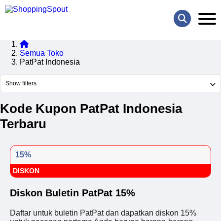
Semua Toko
PatPat Indonesia
Show filters
Kode Kupon PatPat Indonesia
Terbaru
15%
DISKON
Diskon Buletin PatPat 15%
Daftar untuk buletin PatPat dan dapatkan diskon 15%