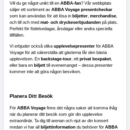
Vill du ge något unikt till en 
ABBA-fan
? Vår webbplats 
säljer ett sortiment av 
ABBA Voyage presentcheckar
som kan användas för att lösa in 
biljetter
, 
merchandise
, 
och till och med 
mat- och dryckeserbjudanden
 på plats. 
Perfekt för födelsedagar, årsdagar eller andra speciella 
tillfällen.
Vi erbjuder också olika 
upplevelsepresenter
 för ABBA 
Voyage för att säkerställa att gästerna får den bästa 
upplevelsen. En 
backstage-tour
, ett 
privat boxpaket
, 
eller bara en 
biljett
 till evenemanget – dessa presenter 
kommer inte att göra någon besviken.
Planera Ditt Besök
För 
ABBA Voyage
 finns det några saker att komma ihåg 
när du planerar ditt besök som gör din upplevelse 
extraordinär. Ta dig till arenan och njut av din konsert 
medan vi har all 
biljettinformation
 du behöver för 
ABBA 