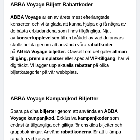
ABBA Voyage Biljett Rabattkoder
ABBA Voyage
 är en av årets mest efterlängtade 
konserter, och vi är glada att kunna hjälpa dig få några av 
de bästa erbjudandena som finns tillgängliga. Njut 
av 
konsertupplevelsen
 till en bråkdel av vad du annars 
skulle betala genom att använda våra 
rabattkoder
på 
ABBA Voyage biljetter
. Oavsett om det gäller 
allmän 
tillgång
, 
premiumplatser
 eller special 
VIP-tillgång
, har vi 
dig täckt. Vi lägger upp aktuella 
rabatter
 på olika 
biljettkategorier på vår webbplats.
ABBA Voyage Kampanjkod Biljetter
Spara på dina 
biljetter
 genom att använda en 
ABBA 
Voyage kampanjkod
. Exklusiva 
kampanjkoder
 som 
endast är tillgängliga och giltiga för enskilda biljetter och 
gruppbokningar. Använd 
rabattkoderna
 för att tillämpa 
rabatten vid kassan.