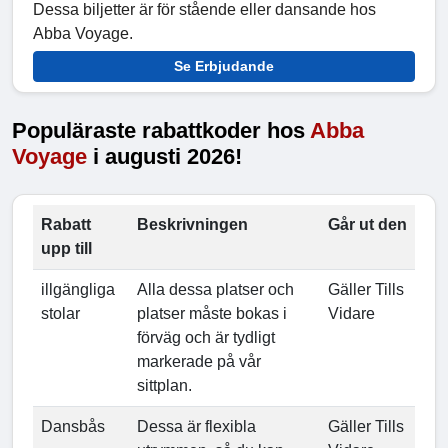
Dessa biljetter är för stående eller dansande hos
Abba Voyage.
Se Erbjudande
Populäraste rabattkoder hos
Abba
Voyage
i augusti 2026!
Rabatt
Beskrivningen
Går ut den
upp till
illgängliga
Alla dessa platser och
Gäller Tills
stolar
platser måste bokas i
Vidare
förväg och är tydligt
markerade på vår
sittplan.
Dansbås
Dessa är flexibla
Gäller Tills