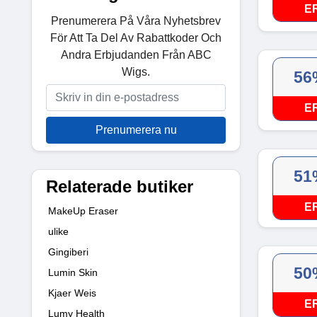
E
Prenumerera På Våra Nyhetsbrev
För Att Ta Del Av Rabattkoder Och
Andra Erbjudanden Från ABC
Wigs.
56
E
Prenumerera nu
51
Relaterade butiker
E
MakeUp Eraser
ulike
Gingiberi
50
Lumin Skin
Kjaer Weis
E
Lumy Health