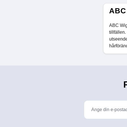
ABC 
ABC Wigs
tillfälle
utseende
hårförän