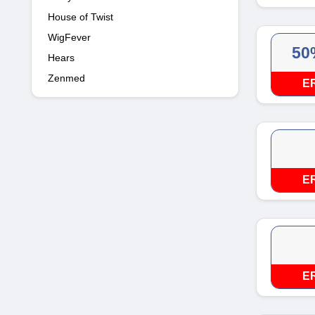
House of Twist
WigFever
50
Hears
Zenmed
E
E
E