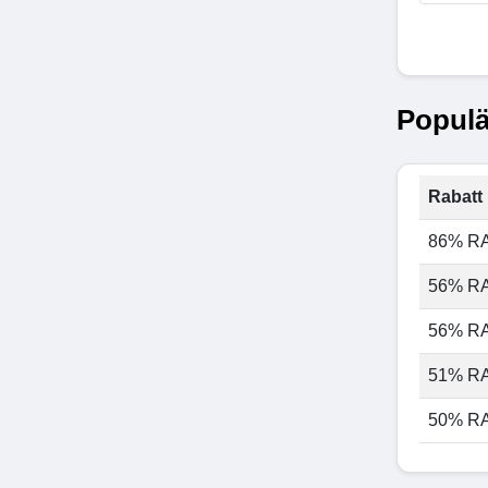
Populä
Rabatt 
86% R
56% R
56% R
51% R
50% R