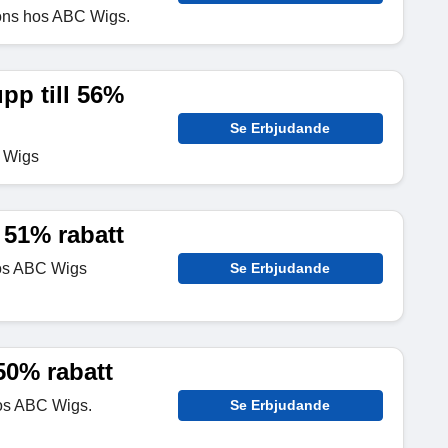
sions hos ABC Wigs.
pp till 56%
Se Erbjudande
C Wigs
 51% rabatt
hos ABC Wigs
Se Erbjudande
 50% rabatt
hos ABC Wigs.
Se Erbjudande