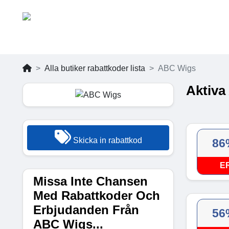
Alla butiker rabattkoder lista
ABC Wigs
Aktiva
Skicka in rabattkod
86
E
Missa Inte Chansen
Med Rabattkoder Och
Erbjudanden Från
56
ABC Wigs...