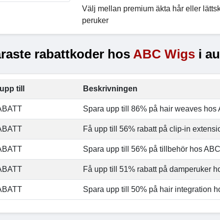
Välj mellan premium äkta hår eller lättsk
peruker
raste rabattkoder hos
ABC Wigs
i au
upp till
Beskrivningen
ABATT
Spara upp till 86% på hair weaves ho
ABATT
Få upp till 56% rabatt på clip-in exten
ABATT
Spara upp till 56% på tillbehör hos AB
ABATT
Få upp till 51% rabatt på damperuker 
ABATT
Spara upp till 50% på hair integration