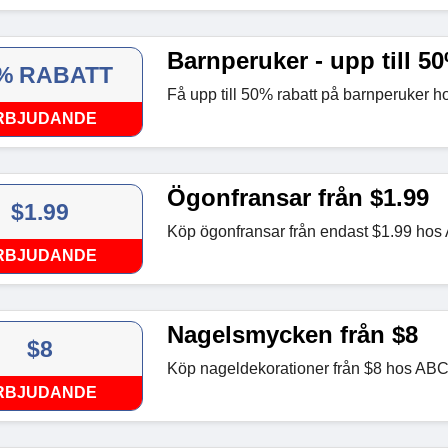
Barnperuker - upp till 50
% RABATT
Få upp till 50% rabatt på barnperuker 
RBJUDANDE
Ögonfransar från $1.99
$1.99
Köp ögonfransar från endast $1.99 ho
RBJUDANDE
Nagelsmycken från $8
$8
Köp nageldekorationer från $8 hos AB
RBJUDANDE