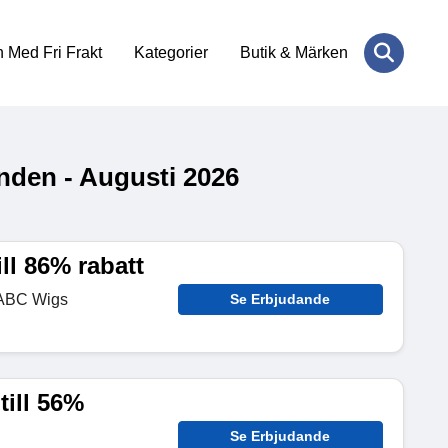
 Med Fri Frakt
Kategorier
Butik & Märken
den - Augusti 2026
ll 86% rabatt
 ABC Wigs
Se Erbjudande
till 56%
Se Erbjudande