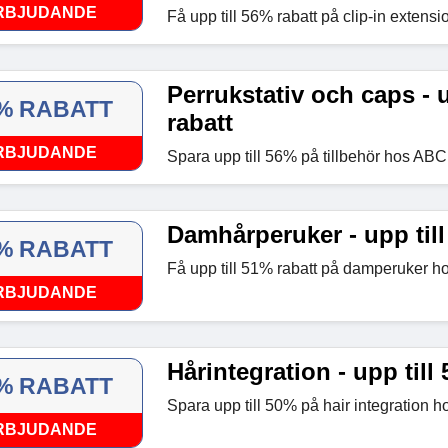
RBJUDANDE
Få upp till 56% rabatt på clip-in exten
Perrukstativ och caps - u
% RABATT
rabatt
RBJUDANDE
Spara upp till 56% på tillbehör hos AB
Damhårperuker - upp till
% RABATT
Få upp till 51% rabatt på damperuker 
RBJUDANDE
Hårintegration - upp till
% RABATT
Spara upp till 50% på hair integration 
RBJUDANDE