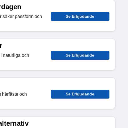
rdagen
r säker passform och
Se Erbjudande
r
i naturliga och
Se Erbjudande
g hårfäste och
Se Erbjudande
lternativ