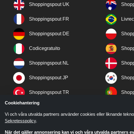
Shoppingspout UK
Shopp
Shoppingspout FR
Livre
Shoppingspout DE
Shopp
Codicegratuito
Shopp
Shoppingspout NL
Shopp
Shoppingspout JP
Shopp
Shoppingspout TR
Shopp
Cookiehantering
Shoppingspout NO
Vi och våra utvalda partners använder cookies eller liknande tekno
Sekretesspolicy
.
När det gäller annonsering kan vi och våra utvalda partners ev