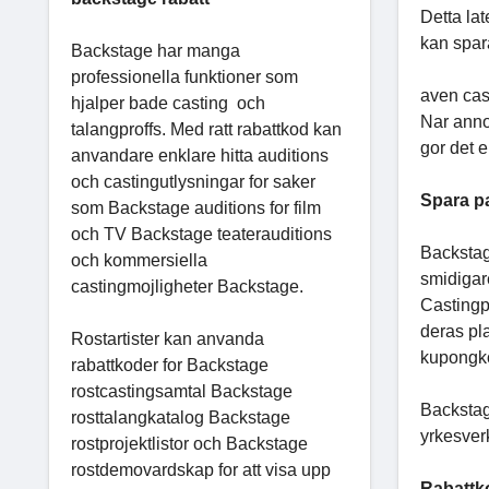
Detta la
kan spara
Backstage har manga
professionella funktioner som
aven cas
hjalper bade casting och
Nar anno
talangproffs. Med ratt rabattkod kan
gor det e
anvandare enklare hitta auditions
och castingutlysningar for saker
Spara pa
som Backstage auditions for film
och TV Backstage teaterauditions
Backstage
och kommersiella
smidigar
castingmojligheter Backstage.
Castingp
deras pla
Rostartister kan anvanda
kupongkod
rabattkoder for Backstage
rostcastingsamtal Backstage
Backstag
rosttalangkatalog Backstage
yrkesver
rostprojektlistor och Backstage
rostdemovardskap for att visa upp
Rabattk