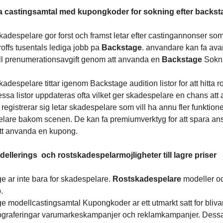
a castingsamtal med kupongkoder for sokning efter backst
adespelare gor forst och framst letar efter castingannonser som
roffs tusentals lediga jobb pa
Backstage
. anvandare kan fa avan
ull prenumerationsavgift genom att anvanda en
Backstage
Sokni
despelare tittar igenom Backstage audition listor for att hitta 
essa listor uppdateras ofta vilket ger skadespelare en chans att a
registrerar sig letar skadespelare som vill ha annu fler funktione
lare bakom scenen. De kan fa premiumverktyg for att spara anso
t anvanda en kupong.
dellerings och rostskadespelarmojligheter till lagre priser
e ar inte bara for skadespelare.
Rostskadespelare
modeller oc
.
e modellcastingsamtal Kupongkoder ar ett utmarkt satt for bliva
graferingar varumarkeskampanjer och reklamkampanjer. Dessa list