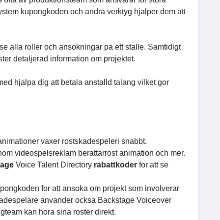
ystem kupongkoden och andra verktyg hjalper dem att
se alla roller och ansokningar pa ett stalle. Samtidigt
ster detaljerad information om projektet.
med hjalpa dig att betala anstalld talang vilket gor
h animationer vaxer rostskadespeleri snabbt.
nom videospelsreklam berattarrost animation och mer.
tage
Voice Talent Directory
rabattkoder
for att se
pongkoden for att ansoka om projekt som involverar
skadespelare anvander ocksa Backstage Voiceover
ngteam kan hora sina roster direkt.