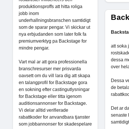
produktionsproffs att hitta roliga
jobb inom
Back
underhallningsbranschen samtidigt
som de sparar pengar. Vi skickar ut
Backsta
nya erbjudanden som later folk fa
premiumverktyg pa Backstage for
att soka
mindre pengar.
rostskad
dessa moj
Vart mal ar att gora professionella
over hel
branschresurser mer prisvarda
oavsett om du vill lara dig att skapa
Dessa ve
en talangprofil for Backstage gora
de betala
en sokning efter castingutlysningar
rabattko
for Backstage eller titta igenom
auditionsannonser for Backstage.
Det ar da
Vi delar alltid verifierade
senaste 
rabattkoder for anvandbara tjanster
samtidigt
som jobbannonser for skadespelare