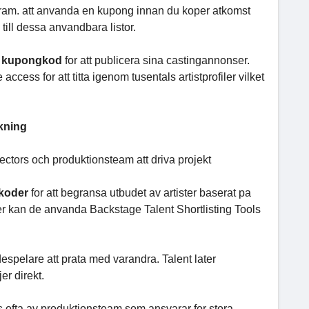
gram. att anvanda en kupong innan du koper atkomst
till dessa anvandbara listor.
e
kupongkod
for att publicera sina castingannonser.
ss for att titta igenom tusentals artistprofiler vilket
okning
ectors och produktionsteam att driva projekt
tkoder
for att begransa utbudet av artister baserat pa
filer kan de anvanda Backstage Talent Shortlisting Tools
espelare att prata med varandra. Talent later
r direkt.
s ofta av produktionsteam som ansvarar for stora