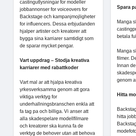
castingutlysningar for modeller
Spara p
jobbannonser for voiceovers for
Backstage och kampanjmojligheter
Manga sk
for influencers. Dessa erbjudanden
castingp
hjalper artister och kreatorer att
betala f
bygga sina karriarer samtidigt som
de sparar mycket pengar.
Manga ska
filmer. D
Vart uppdrag – Stodja kreativa
Innan de 
karriarer med rabattkoder
skadespe
genom at
Vart mal ar att hjalpa kreativa
yrkesverksamma genom att gora
Hitta mo
viktiga verktyg for
underhallningsbranschen enkla att
Backstag
fa tag pa och billiga. Vi anser att
hitta jobb
alla skadespelare modellfilmare
Backstag
och kreatorer ska kunna fa de
modefoto
verktyg de behover utan att behova