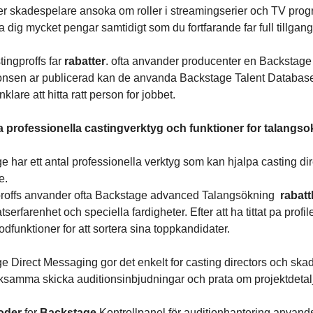
ter skadespelare ansoka om roller i streamingserier och TV pro
 dig mycket pengar samtidigt som du fortfarande far full tillgang 
tingproffs far
rabatter
. ofta anvander producenter en Backstag
nsen ar publicerad kan de anvanda Backstage Talent Database acce
nklare att hitta ratt person for jobbet.
 professionella castingverktyg och funktioner for talangs
 har ett antal professionella verktyg som kan hjalpa casting dir
e.
roffs anvander ofta Backstage advanced Talangsökning
rabat
tserfarenhet och speciella fardigheter. Efter att ha tittat pa pro
funktioner for att sortera sina toppkandidater.
e Direct Messaging gor det enkelt for casting directors och skad
ksamma skicka auditionsinbjudningar och prata om projektdetalje
oder
for
Backstage
Kontrollpanel för auditionhantering anvand