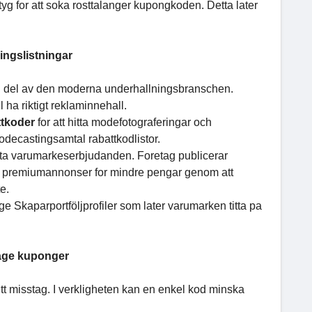
yg for att soka rosttalanger kupongkoden. Detta later
ngslistningar
en del av den moderna underhallningsbranschen.
 ha riktigt reklaminnehall.
ttkoder
for att hitta modefotograferingar och
decastingsamtal rabattkodlistor.
hitta varumarkeserbjudanden. Foretag publicerar
a premiumannonser for mindre pengar genom att
e.
ge Skaparportföljprofiler som later varumarken titta pa
tage kuponger
ett misstag. I verkligheten kan en enkel kod minska