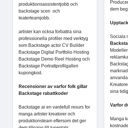
Producen
produktionsassistentjobb och
dem begra
backstage scen och
teaterteamjobb.
Upptack
artister kan ocksa forbattra sina
Sociala 
professionella profiler med verktyg
Backst
som Backstage actor CV Builder
Modeller 
Backstage Digital Portfolio Hosting
reklamka
Backstage Demo Reel Hosting och
Backstag
Backstage Portrattprofilgalleri
marknads
kupongkod.
anvand
Kreatore
Recensioner av varfor folk gillar
sina tid
Backstage rabattkoder
Varfor d
Backstage ar en vardefull resurs for
manga artister kreatorer och
Manga kop
produktionsteam eftersom det ger
kostnade
dem tillgang till tusentals