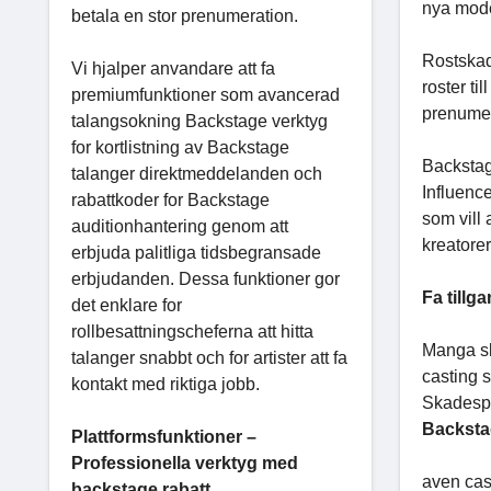
nya mode
betala en stor prenumeration.
Rostskad
Vi hjalper anvandare att fa
roster t
premiumfunktioner som avancerad
prenumer
talangsokning Backstage verktyg
for kortlistning av Backstage
Backstag
talanger direktmeddelanden och
Influence
rabattkoder for Backstage
som vill
auditionhantering genom att
kreatorer
erbjuda palitliga tidsbegransade
erbjudanden. Dessa funktioner gor
Fa tillg
det enklare for
rollbesattningscheferna att hitta
Manga sk
talanger snabbt och for artister att fa
casting 
kontakt med riktiga jobb.
Skadespel
Backst
Plattformsfunktioner –
Professionella verktyg med
aven cas
backstage rabatt