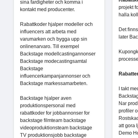
sina fardigheter och komma i
projekt f
kontakt med producenter.
halla ko
Rabattkoder hjalper modeller och
Det finn
influencers att arbeta med
later Ba
varumarken och bygga upp sin
onlinenarvaro. Till exempel
Kupongko
Backstage modellcastingannonser
processe
Backstage modecastingsamtal
Backstage
Rabatter
influencerkampanjannonser och
Backstage markessamarbeten.
I takt me
Backstag
Backstage hjalper aven
Nar produ
produktionspersonal med
profiler
rabattkoder for jobbannonser for
Rostskad
backstage filmteam backstage
att gora
videoproduktionsteam backstage
Demo Ho
TV produktionsjobb backstage