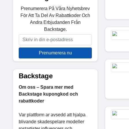
Prenumerera På Våra Nyhetsbrev
För Att Ta Del Av Rabattkoder Och
Andra Erbjudanden Från
Backstage.
Prenumerera nu
Backstage
Om oss – Spara mer med
Backstage kupongkod och
rabattkoder
Var plattform ar avsedd att hjalpa
blivande skadespelare modeller
rostartister influencers och