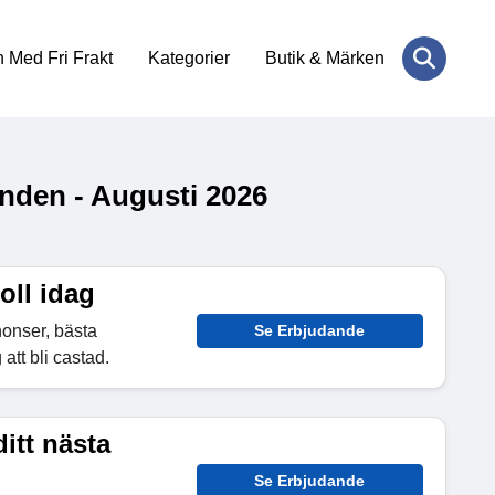
 Med Fri Frakt
Kategorier
Butik & Märken
nden - Augusti 2026
oll idag
nonser, bästa
Se Erbjudande
att bli castad.
itt nästa
Se Erbjudande