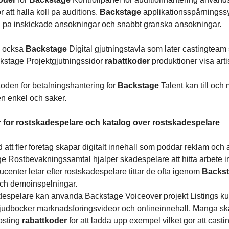
or att halla koll pa auditions.
Backstage
applikationsspårningss
ll pa inskickade ansokningar och snabbt granska ansokningar.
s ocksa
Backstage
Digital gjutningstavla som later castingteam 
ckstage Projektgjutningssidor
rabattkoder
produktioner visa arti
den for betalningshantering for
Backstage
Talent kan till och 
n enkel och saker.
 for rostskadespelare och katalog over rostskadespelare
d att fler foretag skapar digitalt innehall som poddar reklam oc
e Rostbevakningssamtal hjalper skadespelare att hitta arbete i
center letar efter rostskadespelare tittar de ofta igenom
Backs
 och demoinspelningar.
espelare kan anvanda Backstage Voiceover projekt Listings ku
 ljudbocker marknadsforingsvideor och onlineinnehall. Manga 
sting
rabattkoder
for att ladda upp exempel vilket gor att casti