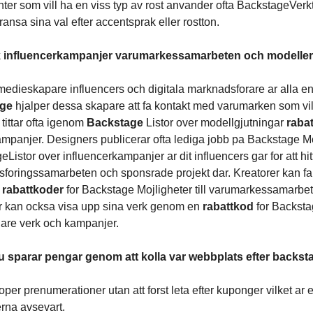
ter som vill ha en viss typ av rost anvander ofta BackstageVerkt
nsa sina val efter accentsprak eller rostton.
 influencerkampanjer varumarkessamarbeten och modelleri
medieskapare influencers och digitala marknadsforare ar alla 
age
hjalper dessa skapare att fa kontakt med varumarken som vill
tittar ofta igenom
Backstage
Listor over modellgjutningar
raba
mpanjer. Designers publicerar ofta lediga jobb pa Backstage Mo
eListor over influencerkampanjer ar dit influencers gar for att 
foringssamarbeten och sponsrade projekt dar. Kreatorer kan f
a
rabattkoder
for Backstage Mojligheter till varumarkessamarbet
r kan ocksa visa upp sina verk genom en
rabattkod
for Backsta
igare verk och kampanjer.
u sparar pengar genom att kolla var webbplats efter backs
er prenumerationer utan att forst leta efter kuponger vilket ar 
rna avsevart.