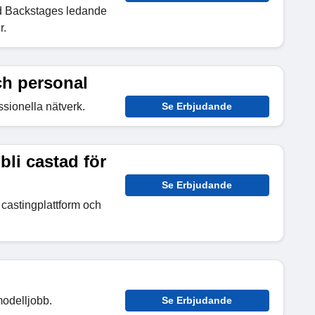
ed Backstages ledande
r.
och personal
ssionella nätverk.
Se Erbjudande
bli castad för
Se Erbjudande
 castingplattform och
modelljobb.
Se Erbjudande