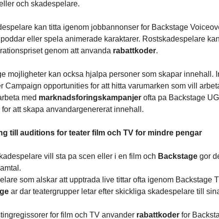
ller och skadespelare.
espelare kan titta igenom jobbannonser for Backstage Voiceovers 
ill poddar eller spela animerade karaktarer. Rostskadespelare k
ationspriset genom att anvanda
rabattkoder
.
e mojligheter kan ocksa hjalpa personer som skapar innehall. Inf
r Campaign opportunities for att hitta varumarken som vill arbet
 arbeta med
marknadsforingskampanjer
ofta pa Backstage UG
 for att skapa anvandargenererat innehall.
ang till auditions for teater film och TV for mindre pengar
adespelare vill sta pa scen eller i en film och
Backstage
gor d
samtal.
are som alskar att upptrada live tittar ofta igenom Backstage Thea
age
ar dar teatergrupper letar efter skickliga skadespelare till sin
tingregissorer for film och TV anvander
rabattkoder
for Backsta