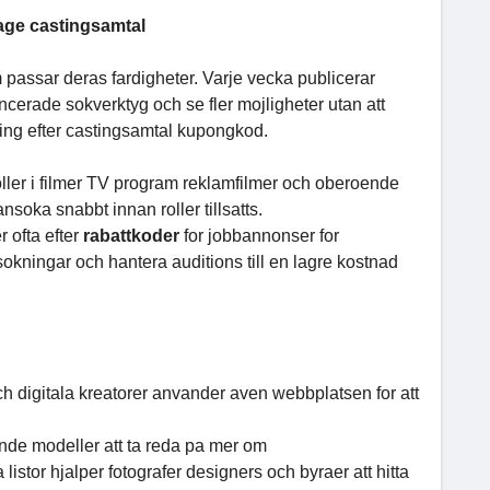
age castingsamtal
 passar deras fardigheter. Varje vecka publicerar
cerade sokverktyg och se fler mojligheter utan att
ng efter castingsamtal kupongkod.
roller i filmer TV program reklamfilmer och oberoende
nsoka snabbt innan roller tillsatts.
r ofta efter
rabattkoder
for jobbannonser for
kningar och hantera auditions till en lagre kostnad
h digitala kreatorer anvander aven webbplatsen for att
nde modeller att ta reda pa mer om
or hjalper fotografer designers och byraer att hitta