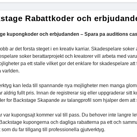
stage Rabattkoder och erbjudand
ge kupongkoder och erbjudanden – Spara pa auditions cast
 jobb ar det forsta steget i en kreativ karriar. Skadespelare so
espelare soker berattarprojekt och kreatorer vill arbeta med va
ligheter pa ett stalle vilket gor det enklare for skadespelare a
a varlden.
rktyg kan leda till spannande nya mojligheter men manga glomme
r aldrig fullt pris. Innan de registrerar sig eller uppgraderar sit
der for Backstage Skapande av talangprofil som hjalper dem att
r var kupongsajt kommer val till pass. Du behover inte langre let
Backstage kupongerna och dagliga rabatterna pa ett och samma st
 som du far tillgang till professionella gjutverktyg.