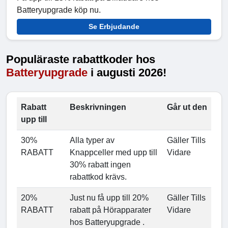
Batteryupgrade köp nu.
Se Erbjudande
Populäraste rabattkoder hos
Batteryupgrade
i augusti 2026!
Rabatt
Beskrivningen
Går ut den
upp till
30%
Alla typer av
Gäller Tills
RABATT
Knappceller med upp till
Vidare
30% rabatt ingen
rabattkod krävs.
20%
Just nu få upp till 20%
Gäller Tills
RABATT
rabatt på Hörapparater
Vidare
hos Batteryupgrade .