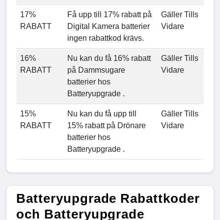
17%
Få upp till 17% rabatt på
Gäller Tills
RABATT
Digital Kamera batterier
Vidare
ingen rabattkod krävs.
16%
Nu kan du få 16% rabatt
Gäller Tills
RABATT
på Dammsugare
Vidare
batterier hos
Batteryupgrade .
15%
Nu kan du få upp till
Gäller Tills
RABATT
15% rabatt på Drönare
Vidare
batterier hos
Batteryupgrade .
Batteryupgrade Rabattkoder
och Batteryupgrade