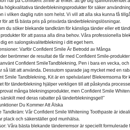
on här på Confident Smile är enkel: att ge dig självförtroendet att
uda högkvalitativa tänderblekningsprodukter för säker användn
on i vilken daglig rutin som helst. Vi vill att alla ska kunna få ti
för att få bästa pris på prisvärda tänderblekningslösningar.
om du söker blekande tandkräm för känsliga tänder eller ett tänd
 produkter för att passa alla dina behov. Våra professionella 
e dig en salongskvalitetblekning i ditt eget hem.
nsioner: Varför Confident Smile Är Betrodd av Många
der berömmer de resultat de får med Confident Smile-produktern
 använt Confident SmileTandblekning, Pen i bara en vecka, och re
är så lätt att använda. Dessutom sparade jag mycket med en rab
nt Smile Tandblekning, Kit är en spelväxlare! Blekremsorna för
t för tänderblekning hjälper verkligen till att påskynda process
 provat många blekningsprodukter, men Confident Smile Whitening
 särskilt med deras rabatter på tänderblekningsgel!"
unktioner Du Kommer Att Älska
 Tandkräm: Vår Confident Smile Whitening Toothpaste är idealis
 plack och säkerställer god munhälsa.
or: Våra bästa blekande tänderremsor är speciellt formulerade fö