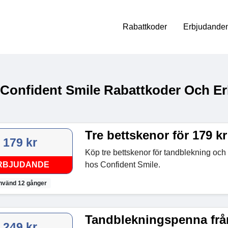
Rabattkoder
Erbjudanden
 Confident Smile Rabattkoder Och Er
Tre bettskenor för 179 kr
179 kr
Köp tre bettskenor för tandblekning och
RBJUDANDE
hos Confident Smile.
nvänd 12 gånger
Tandblekningspenna från
249 kr