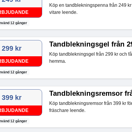
Köp en tandblekningspenna från 249 kr f
RBJUDANDE
vitare leende.
nvänd 12 gånger
Tandblekningsgel från 2
299 kr
Köp tandblekningsgel från 299 kr och få 
RBJUDANDE
hemma.
nvänd 12 gånger
Tandblekningsremsor frå
399 kr
Köp tandblekningsremsor från 399 kr för 
RBJUDANDE
fräschare leende.
nvänd 12 gånger