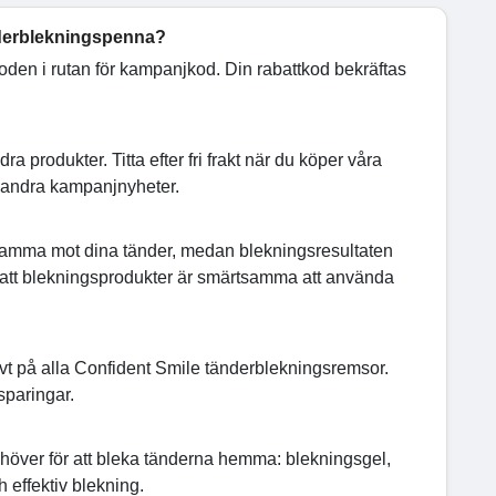
nderblekningspenna?
 koden i rutan för kampanjkod. Din rabattkod bekräftas
a produkter. Titta efter fri frakt när du köper våra
 om andra kampanjnyheter.
nsamma mot dina tänder, medan blekningsresultaten
er att blekningsprodukter är smärtsamma att använda
sivt på alla Confident Smile tänderblekningsremsor.
sparingar.
?
över för att bleka tänderna hemma: blekningsgel,
ekämpar plack och säkerställer god munhälsa.
effektiv blekning.