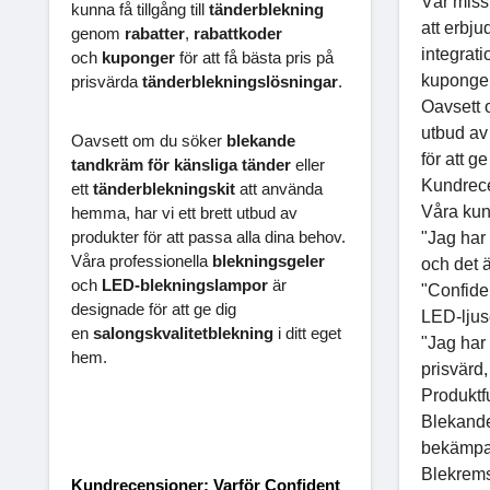
Vår missi
kunna få tillgång till
tänderblekning
att erbj
genom
rabatter
,
rabattkoder
integrati
och
kuponger
för att få bästa pris på
kuponger 
prisvärda
tänderblekningslösningar
.
Oavsett 
utbud av
Oavsett om du söker
blekande
för att g
tandkräm för känsliga tänder
eller
Kundrece
ett
tänderblekningskit
att använda
Våra kun
hemma, har vi ett brett utbud av
produkter för att passa alla dina behov.
"Jag har
Våra professionella
blekningsgeler
och det 
och
LED-blekningslampor
är
"Confide
designade för att ge dig
LED-ljuse
en
salongskvalitetblekning
i ditt eget
"Jag har
hem.
prisvärd,
Produktf
Blekande
bekämpar
Blekrems
Kundrecensioner: Varför Confident