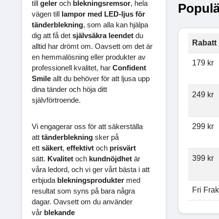
till
geler
och
blekningsremsor
, hela
Populä
vägen till
lampor med LED-ljus för
tänderblekning
, som alla kan hjälpa
dig att få det
självsäkra leendet
du
Rabatt 
alltid har drömt om. Oavsett om det är
en hemmalösning eller produkter av
179 kr
professionell kvalitet, har
Confident
Smile
allt du behöver för att ljusa upp
dina tänder och höja ditt
249 kr
självförtroende.
299 kr
Vi engagerar oss för att säkerställa
att
tänderblekning
sker på
ett
säkert
,
effektivt
och
prisvärt
399 kr
sätt.
Kvalitet
och
kundnöjdhet
är
våra ledord, och vi ger vårt bästa i att
erbjuda
blekningsprodukter
med
Fri Frak
resultat som syns på bara några
dagar. Oavsett om du använder
vår
blekande