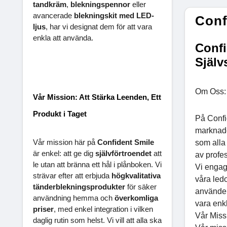
tandkräm
,
blekningspennor
eller
avancerade
blekningskit med LED-
Conf
ljus
, har vi designat dem för att vara
enkla att använda.
Confi
Själv
Om Oss: 
Vår Mission: Att Stärka Leenden, Ett
Produkt i Taget
På Confid
marknade
Vår mission här på
Confident Smile
som alla 
är enkel: att ge dig
självförtroendet
att
av profes
le utan att bränna ett hål i plånboken. Vi
Vi engage
strävar efter att erbjuda
högkvalitativa
våra led
tänderblekningsprodukter
för säker
använder
användning hemma och
överkomliga
vara enk
priser
, med enkel integration i vilken
Vår Missi
daglig rutin som helst. Vi vill att alla ska