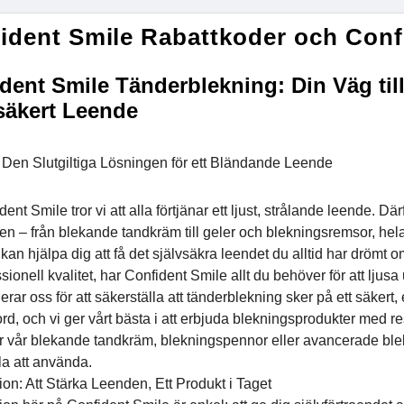
ident Smile Rabattkoder och Conf
dent Smile Tänderblekning: Din Väg till
säkert Leende
Den Slutgiltiga Lösningen för ett Bländande Leende
ent Smile tror vi att alla förtjänar ett ljust, strålande leende. 
n – från blekande tandkräm till geler och blekningsremsor, hela
kan hjälpa dig att få det självsäkra leendet du alltid har drömt
sionell kvalitet, har Confident Smile allt du behöver för att ljusa
rar oss för att säkerställa att tänderblekning sker på ett säkert, 
ord, och vi ger vårt bästa i att erbjuda blekningsprodukter med 
 vår blekande tandkräm, blekningspennor eller avancerade blekn
la att använda.
on: Att Stärka Leenden, Ett Produkt i Taget