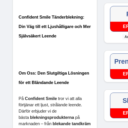
Confident Smile Tänderblekning:
E
Din Väg till ett Ljushålligare och Mer
Självsäkert Leende
A
Pre
Om Oss: Den Slutgiltiga Lösningen
E
för ett Bländande Leende
På
Confident Smile
tror vi att alla
S
förtjänar ett ljust, strålande leende.
Därför erbjuder vi de
E
bästa
blekningsprodukterna
på
marknaden – från
blekande tandkräm