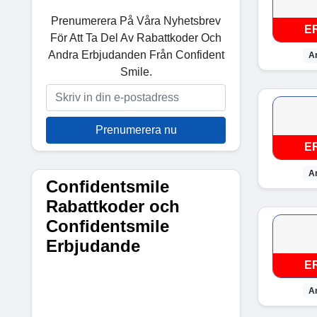
Prenumerera På Våra Nyhetsbrev
E
För Att Ta Del Av Rabattkoder Och
Andra Erbjudanden Från Confident
A
Smile.
Prenumerera nu
E
A
Confidentsmile
Rabattkoder och
Confidentsmile
Erbjudande
E
A