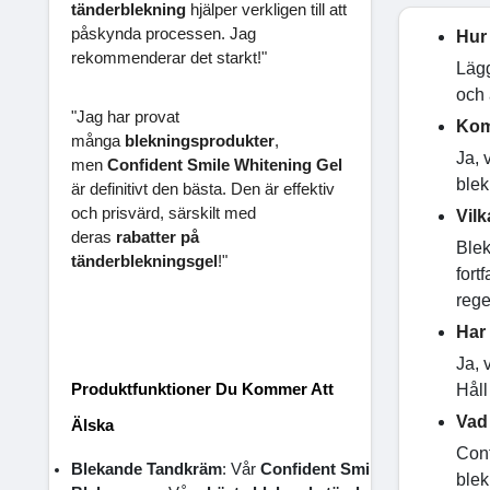
tänderblekning
hjälper verkligen till att
påskynda processen. Jag
Hur
rekommenderar det starkt!"
Lägg
och 
"Jag har provat
Kom
många
blekningsprodukter
,
Ja, 
men
Confident Smile Whitening Gel
blek
är definitivt den bästa. Den är effektiv
och prisvärd, särskilt med
Vilk
deras
rabatter på
Blek
tänderblekningsgel
!"
fort
rege
Har
Ja, 
Produktfunktioner Du Kommer Att
Håll
Vad
Älska
Conf
Blekande Tandkräm
: Vår 
Confident Smile Whitening To
blek