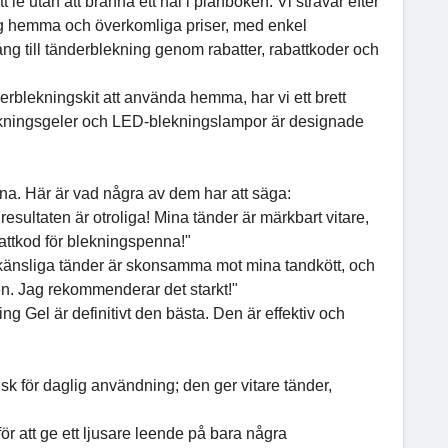
 le utan att bränna ett hål i plånboken. Vi strävar efter
ing hemma och överkomliga priser, med enkel
llgång till tänderblekning genom rabatter, rabattkoder och
erblekningskit att använda hemma, har vi ett brett
blekningsgeler och LED-blekningslampor är designade
a. Här är vad några av dem har att säga:
sultaten är otroliga! Mina tänder är märkbart vitare,
attkod för blekningspenna!"
 känsliga tänder är skonsamma mot mina tandkött, och
en. Jag rekommenderar det starkt!"
 Gel är definitivt den bästa. Den är effektiv och
k för daglig användning; den ger vitare tänder,
r att ge ett ljusare leende på bara några