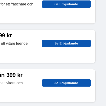
ör ett fräschare och
Se Erbjudande
99 kr
ett vitare leende
Se Erbjudande
n 399 kr
ett vitare och
Se Erbjudande