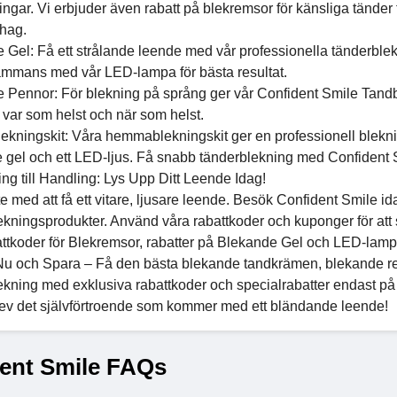
gar. Vi erbjuder även rabatt på blekremsor för känsliga tänder för
hag.
 Gel: Få ett strålande leende med vår professionella tänderble
sammans med vår LED-lampa för bästa resultat.
 Pennor: För blekning på språng ger vår Confident Smile Tandble
var som helst och när som helst.
ekningskit: Våra hemmablekningskit ger en professionell blekn
 gel och ett LED-ljus. Få snabb tänderblekning med Confident 
g till Handling: Lys Upp Ditt Leende Idag!
e med att få ett vitare, ljusare leende. Besök Confident Smile i
ekningsprodukter. Använd våra rabattkoder och kuponger för att s
ttkoder för Blekremsor, rabatter på Blekande Gel och LED-lampor 
u och Spara – Få den bästa blekande tandkrämen, blekande remsor 
ekning med exklusiva rabattkoder och specialrabatter endast på
ev det självförtroende som kommer med ett bländande leende!
ent Smile FAQs