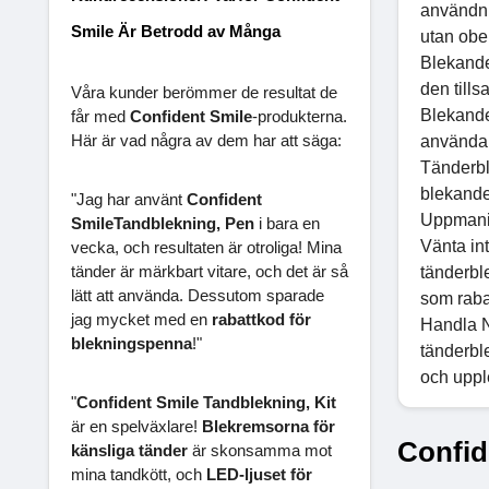
användnin
Smile Är Betrodd av Många
utan obe
Blekande
den till
Våra kunder berömmer de resultat de
Blekande
får med
Confident Smile
-produkterna.
Här är vad några av dem har att säga:
använda 
Tänderbl
blekande
"Jag har använt
Confident
Uppmanin
SmileTandblekning, Pen
i bara en
Vänta int
vecka, och resultaten är otroliga! Mina
tänder är märkbart vitare, och det är så
tänderbl
lätt att använda. Dessutom sparade
som raba
jag mycket med en
rabattkod för
Handla N
blekningspenna
!"
tänderbl
och uppl
"
Confident Smile Tandblekning, Kit
är en spelväxlare!
Blekremsorna för
Confid
känsliga tänder
är skonsamma mot
mina tandkött, och
LED-ljuset för