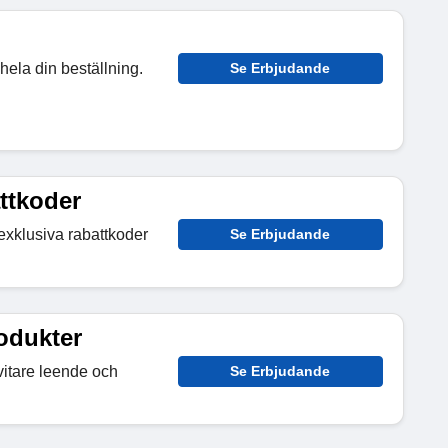
 hela din beställning.
Se Erbjudande
ttkoder
exklusiva rabattkoder
Se Erbjudande
odukter
vitare leende och
Se Erbjudande