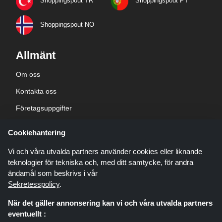
Shoppingspout TR
Shoppingspout PT
Shoppingspout NO
Allmänt
Om oss
Kontakta oss
Företagsuppgifter
sekretesspolicy
Cookiehantering
Blogg
Vi och våra utvalda partners använder cookies eller liknande
teknologier för tekniska och, med ditt samtycke, för andra
ändamål som beskrivs i vår
Sekretesspolicy
.
När det gäller annonsering kan vi och våra utvalda partners
Shoppingspout.com/se är en webbplats som presenterar erbjudanden,
eventuellt :
rabatter och kuponger; dessa erbjudanden eller erbjudanden görs