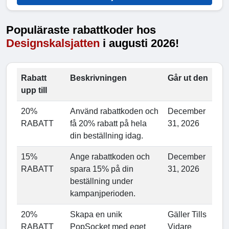
Populäraste rabattkoder hos
Designskalsjatten
i augusti 2026!
Rabatt
Beskrivningen
Går ut den
upp till
20%
Använd rabattkoden och
December
RABATT
få 20% rabatt på hela
31, 2026
din beställning idag.
15%
Ange rabattkoden och
December
RABATT
spara 15% på din
31, 2026
beställning under
kampanjperioden.
20%
Skapa en unik
Gäller Tills
RABATT
PopSocket med eget
Vidare