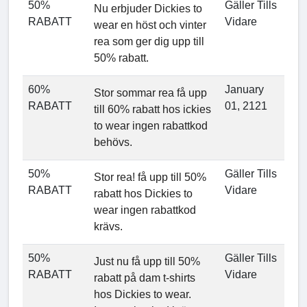
50%
Gäller Tills
Nu erbjuder Dickies to
RABATT
Vidare
wear en höst och vinter
rea som ger dig upp till
50% rabatt.
60%
January
Stor sommar rea få upp
RABATT
01, 2121
till 60% rabatt hos ickies
to wear ingen rabattkod
behövs.
50%
Gäller Tills
Stor rea! få upp till 50%
RABATT
Vidare
rabatt hos Dickies to
wear ingen rabattkod
krävs.
50%
Gäller Tills
Just nu få upp till 50%
RABATT
Vidare
rabatt på dam t-shirts
hos Dickies to wear.