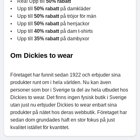
• Rea! Upp till
50% rabatt
• Upp till
50% rabatt
på damkläder
• Upp till
50% rabatt
på tröjor för män
• Upp till
50% rabatt
på herrjackor
• Upp till
40% rabatt
på dam t-shirts
• Upp till
35% rabatt
på dambyxor
Om Dickies to wear
Företaget har funnit sedan 1922 och erbjuder sina
produkter runt om i hela världen. Nu kan även
personer som bor i Sverige ta del av hela utbudet hos
Dickies to wear. Det finns ingen fysisk butik i Sverige
utan just nu erbjuder Dickies to wear enbart sina
produkter på nätet hos deras webbutik. Företaget har
sedan dom grundades haft en stor fokus på just
kvalitet istället för kvantitet.