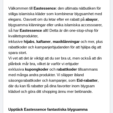
Välkommen till 
Eastessence
: den ultimata nätbutiken för 
stiliga islamiska kläder som kombinerar blygsamhet med 
elegans. Oavsett om du letar efter en rabatt på 
abayor
, 
blygsamma klänningar eller unika islamiska accessoarer, 
så har 
Eastessence
 allt! Detta är din one-stop-shop för 
kvalitetsprodukter, 
inklusive 
hijabs
, 
kaftaner
, 
maxiklänningar
 och mer, plus 
rabattkoder och kampanjerbjudanden för att hjälpa dig att 
spara stort.
Vi vet att det är viktigt att du ser bra ut, men också att din 
plånbok mår bra, vilket är varför vi erbjuder 
exklusiva 
kupongkoder
 och 
rabattkoder
 tillsammans 
med många andra produkter. Vi släpper ibland 
säsongsrabattkoder och kampanjer, som 
Eid-rabatter
, 
där du kan få rabatter på dina favoriter inom blygsam 
klädsel och göra ditt shopping ännu mer belönande.
Upptäck Eastessence fantastiska blygsamma 