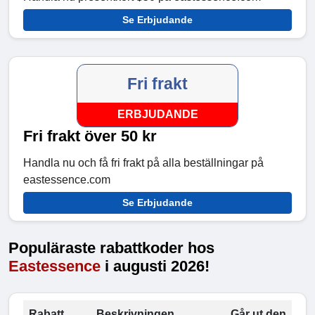
Se Erbjudande
Fri frakt
ERBJUDANDE
Fri frakt över 50 kr
Handla nu och få fri frakt på alla beställningar på
eastessence.com
Se Erbjudande
Populäraste rabattkoder hos
Eastessence
i augusti 2026!
Rabatt
Beskrivningen
Går ut den