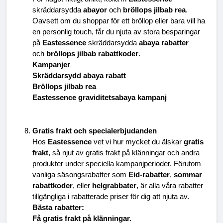
skräddarsydda 
abayor
 och 
bröllops jilbab rea
. 
Oavsett om du shoppar för ett bröllop eller bara vill ha 
en personlig touch, får du njuta av stora besparingar 
på 
Eastessence
 skräddarsydda 
abaya rabatter
och 
bröllops jilbab rabattkoder
.
Kampanjer
Skräddarsydd abaya rabatt
Bröllops jilbab rea
Eastessence graviditetsabaya kampanj
Gratis frakt och specialerbjudanden
Hos 
Eastessence
 vet vi hur mycket du älskar 
gratis 
frakt
, så njut av gratis frakt på klänningar och andra 
produkter under speciella kampanjperioder. Förutom 
vanliga säsongsrabatter som 
Eid-rabatter
, 
sommar 
rabattkoder
, eller 
helgrabbater
, är alla våra rabatter 
tillgängliga i rabatterade priser för dig att njuta av.
Bästa rabatter:
Få gratis frakt på klänningar.