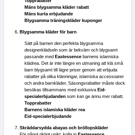
Topprabatter
Mäns blygsamma kläder rabatt
Mäns kurta erbjudande
Blygsamma träningskläder kuponger
Blygsamma kläder för barn
Sätt på barnen den perfekta blygsamma 
designerklädseln som är bekväm och blygsamt 
passande med 
Eastessence
 barnens islamiska 
klädrea. Det är inte längre en utmaning att klä små 
barn blygsamt till lägre priser genom att erbjuda 
rabatter på olika klänningar, islamiska accessoarer 
och andra barnkläder. Säsongsrabatter måste dock 
besökas tillsammans med exklusiva 
Eid-
specialerbjudanden
 som kan ge ännu mer rabatt.
Topprabatter
Barnens islamiska kläder rea
Eid-specialerbjudande
Skräddarsydda abayas och bröllopskläder
För något riktigt unikt, kolla in 
Eastessence