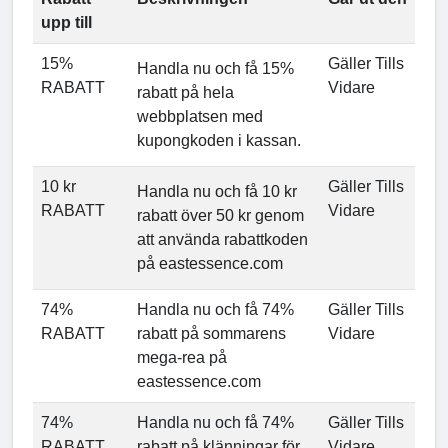
upp till
15%
Gäller Tills
Handla nu och få 15%
RABATT
Vidare
rabatt på hela
webbplatsen med
kupongkoden i kassan.
10 kr
Gäller Tills
Handla nu och få 10 kr
RABATT
Vidare
rabatt över 50 kr genom
att använda rabattkoden
på eastessence.com
74%
Handla nu och få 74%
Gäller Tills
RABATT
rabatt på sommarens
Vidare
mega-rea på
eastessence.com
74%
Handla nu och få 74%
Gäller Tills
RABATT
rabatt på klänningar för
Vidare