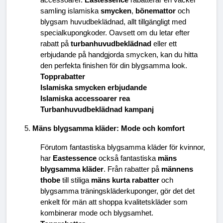
accessoarer. 
Eastessence
 rabatterar en vacker 
samling islamiska 
smycken
, 
bönemattor
 och 
blygsam huvudbeklädnad, allt tillgängligt med 
specialkupongkoder. Oavsett om du letar efter 
rabatt på 
turbanhuvudbeklädnad
 eller ett 
erbjudande på handgjorda smycken, kan du hitta 
den perfekta finishen för din blygsamma look.
Topprabatter
Islamiska smycken erbjudande
Islamiska accessoarer rea
Turbanhuvudbeklädnad kampanj
Mäns blygsamma kläder: Mode och komfort
Förutom fantastiska blygsamma kläder för kvinnor, 
har 
Eastessence
 också fantastiska 
mäns 
blygsamma kläder
. Från rabatter på 
männens 
thobe
 till stiliga 
mäns kurta rabatter
 och 
blygsamma träningskläderkuponger, gör det det 
enkelt för män att shoppa kvalitetskläder som 
kombinerar mode och blygsamhet.