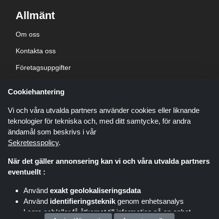
Allmänt
Om oss
Kontakta oss
Företagsuppgifter
sekretesspolicy
Cookiehantering
Blogg
Vi och våra utvalda partners använder cookies eller liknande
teknologier för tekniska och, med ditt samtycke, för andra
ändamål som beskrivs i vår
Sekretesspolicy
.
När det gäller annonsering kan vi och våra utvalda partners
Shoppingspout.com/se är en webbplats som presenterar erbjudanden,
eventuellt :
rabatter och kuponger; dessa erbjudanden eller erbjudanden görs
tillgängliga via olika affiliate-nätverk. Shoppingspout.com/se eller dess
Använd
exakt geolokaliseringsdata
personal är inte inblandade när du köper via dessa länkar,
Använd
identifieringsteknik
genom enhetsanalys
Shoppingspout.com/se tjänar endast provision genom dessa
länkar/erbjudanden.
Lagra och/eller få åtkomst till information på en enhet
Copyright © 2026 shoppingspout.com/se Alla rättigheter förbehållna.