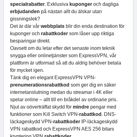
specialrabatter
. Exklusiva
kuponger
och dagliga
erbjudanden
på nästan allt du älskar utan
gissningslek?
Det är där vår
webbplats
blir din enda destination för
kuponger och
rabattkoder
som låser upp riktiga
besparingar direkt.
Oavsett om du letar efter det senaste inom teknik
snygga eller onlinetjänster som ExpressVPN, vår
plattform är utformad så att du aldrig behöver betala
för mycket igen.
Tänk dig en elegant ExpressVPN VPN-
prenumerationsrabattkod
som ger dig en säker
internetanslutning medan du streamar i 4K eller
spelar online – allt till en bråkdel av ordinarie pris.
Njut av oöverträffat skydd för
mindre
pengar med
funktioner som Kill Switch VPN-
rabattkod
. DNS-
läckageskydd VPN-
rabattkoder
IP-läckageskydd
VPN rabattkod och ExpressVPN AES 256 bitars
kryptering VPN
rabattkoder
.