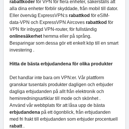
rabattkoder
för VPN för flera enheter, säkerställs att
alla dina enheter förblir skyddade, från mobil till dator.
Eller överväg ExpressVPN:s
rabattkod
för eSIM-
data-VPN och ExpressVPN Aircoves
rabattkod
för
VPN för inbyggd VPN-router, för fullständig
onlinesäkerhet
hemma eller på språng.
Besparingar som dessa gör ett enkelt köp till en smart
investering .
Hitta de bästa erbjudandena för olika produkter
Det handlar inte bara om VPN:er. Vår plattform
granskar tusentals produkter dagligen och erbjuder
dagliga erbjudanden på allt från elektronik och
heminredningsartiklar till mode och skönhet .
Använd vår webbplats för att låsa upp de bästa
erbjudandena
på ett ögonblick, från erbjudanden
med fri frakt till erbjudanden som erbjuder procentuell
rabatt
.