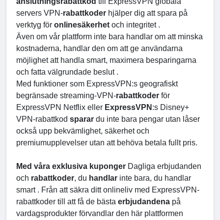
anslutningsrabattkod
till ExpressVPN globala
servers VPN-
rabattkoder
hjälper dig att spara på
verktyg för
onlinesäkerhet
och integritet .
Även om vår plattform inte bara handlar om att minska
kostnaderna, handlar den om att ge användarna
möjlighet att handla smart, maximera besparingarna
och fatta välgrundade beslut .
Med funktioner som ExpressVPN:s geografiskt
begränsade streaming-VPN-
rabattkoder
för
ExpressVPN Netflix eller
ExpressVPN
:s Disney+
VPN-rabattkod
sparar
du inte bara pengar utan låser
också upp bekvämlighet, säkerhet och
premiumupplevelser utan att behöva betala fullt pris.
Med våra exklusiva kuponger
Dagliga erbjudanden
och
rabattkoder
, du
handlar
inte bara, du handlar
smart . Från att säkra ditt onlineliv med ExpressVPN-
rabattkoder till att få de bästa
erbjudandena
på
vardagsprodukter förvandlar den här plattformen