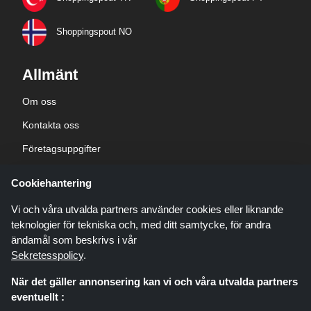
Shoppingspout NO
Allmänt
Om oss
Kontakta oss
Företagsuppgifter
sekretesspolicy
Cookiehantering
Blogg
Vi och våra utvalda partners använder cookies eller liknande
teknologier för tekniska och, med ditt samtycke, för andra
ändamål som beskrivs i vår
Sekretesspolicy
.
När det gäller annonsering kan vi och våra utvalda partners
Shoppingspout.com/se är en webbplats som presenterar erbjudanden,
eventuellt :
rabatter och kuponger; dessa erbjudanden eller erbjudanden görs