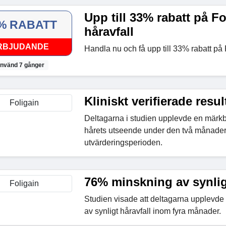
Upp till 33% rabatt på F
% RABATT
håravfall
RBJUDANDE
Handla nu och få upp till 33% rabatt på 
nvänd 7 gånger
Kliniskt verifierade resul
Deltagarna i studien upplevde en märkba
hårets utseende under den två månader
utvärderingsperioden.
76% minskning av synligt
Studien visade att deltagarna upplevde 
av synligt håravfall inom fyra månader.