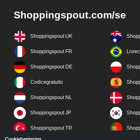
Shoppingspout.com/se
Shoppingspout UK
Shopp
Shoppingspout FR
Livre
Shoppingspout DE
Shopp
Codicegratuito
Shopp
Shoppingspout NL
Shopp
Shoppingspout JP
Shopp
Shoppingspout TR
Shopp
Cookiehantering