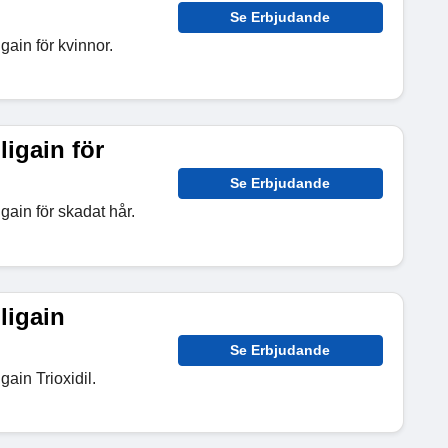
Se Erbjudande
gain för kvinnor.
ligain för
Se Erbjudande
gain för skadat hår.
ligain
Se Erbjudande
gain Trioxidil.