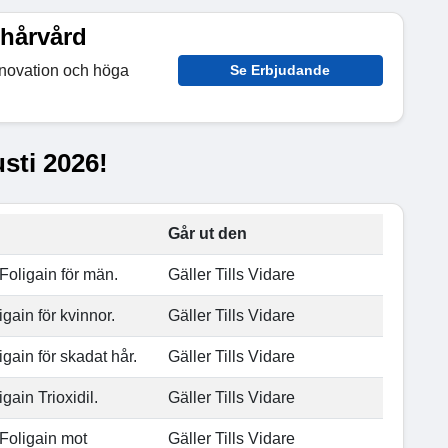
 hårvård
nnovation och höga
Se Erbjudande
sti 2026!
Går ut den
Foligain för män.
Gäller Tills Vidare
gain för kvinnor.
Gäller Tills Vidare
igain för skadat hår.
Gäller Tills Vidare
gain Trioxidil.
Gäller Tills Vidare
 Foligain mot
Gäller Tills Vidare