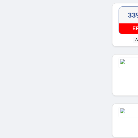
33
E
A