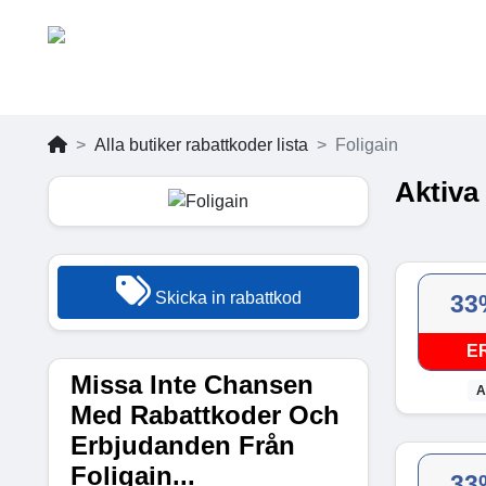
Alla butiker rabattkoder lista
Foligain
Aktiva
Skicka in rabattkod
33
E
Missa Inte Chansen
A
Med Rabattkoder Och
Erbjudanden Från
Foligain...
33