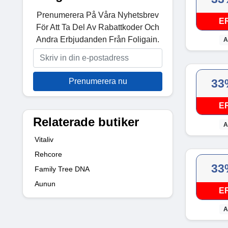
Prenumerera På Våra Nyhetsbrev
E
För Att Ta Del Av Rabattkoder Och
Andra Erbjudanden Från Foligain.
A
Prenumerera nu
33
E
Relaterade butiker
A
Vitaliv
Rehcore
33
Family Tree DNA
Aunun
E
A