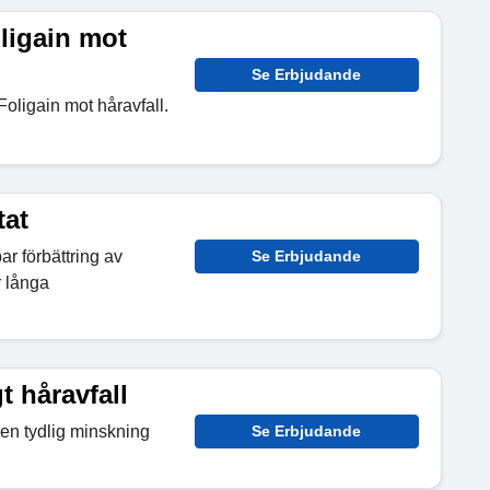
oligain mot
Se Erbjudande
Foligain mot håravfall.
tat
r förbättring av
Se Erbjudande
 långa
 håravfall
en tydlig minskning
Se Erbjudande