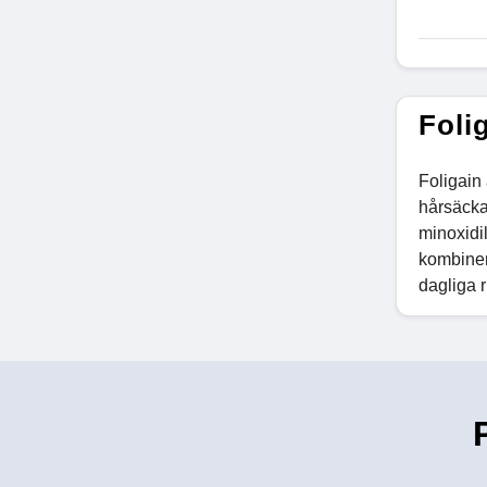
Foli
Foligain 
hårsäcka
minoxidil
kombiner
dagliga r