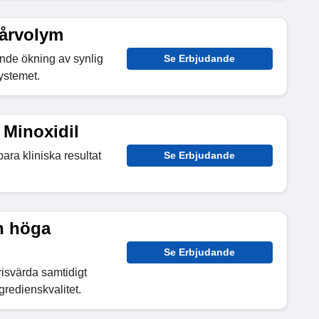
hårvolym
ande ökning av synlig
Se Erbjudande
ystemet.
l Minoxidil
ra kliniska resultat
Se Erbjudande
n höga
Se Erbjudande
prisvärda samtidigt
ngredienskvalitet.