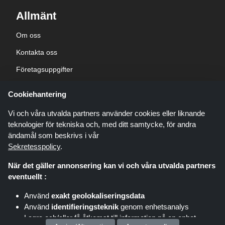
Allmänt
Om oss
Kontakta oss
Företagsuppgifter
sekretesspolicy
Cookiehantering
Blogg
Vi och våra utvalda partners använder cookies eller liknande
teknologier för tekniska och, med ditt samtycke, för andra
ändamål som beskrivs i vår
Sekretesspolicy
.
När det gäller annonsering kan vi och våra utvalda partners
Shoppingspout.com/se är en webbplats som presenterar erbjudanden,
eventuellt :
rabatter och kuponger; dessa erbjudanden eller erbjudanden görs
tillgängliga via olika affiliate-nätverk. Shoppingspout.com/se eller dess
Använd
exakt geolokaliseringsdata
personal är inte inblandade när du köper via dessa länkar,
Använd
identifieringsteknik
genom enhetsanalys
Shoppingspout.com/se tjänar endast provision genom dessa
länkar/erbjudanden.
Lagra och/eller få åtkomst till information på en enhet
Copyright © 2026 shoppingspout.com/se Alla rättigheter förbehållna.