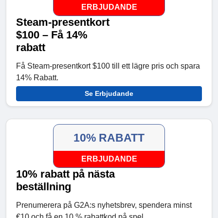
ERBJUDANDE
Steam-presentkort
$100 – Få 14%
rabatt
Få Steam-presentkort $100 till ett lägre pris och spara
14% Rabatt.
Se Erbjudande
10% RABATT
ERBJUDANDE
10% rabatt på nästa
beställning
Prenumerera på G2A:s nyhetsbrev, spendera minst
€10 och få en 10 % rabattkod på spel.