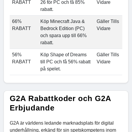
RABATT
26 för PC och få 85%
Vidare
rabatt.
66%
Köp Minecraft Java &
Gäller Tills
RABATT
Bedrock Edition (PC)
Vidare
och spara upp till 66%
rabatt.
56%
Köp Shape of Dreams
Gäller Tills
RABATT
till PC och få 56% rabatt
Vidare
på spelet.
G2A Rabattkoder och G2A
Erbjudande
G2A är världens ledande marknadsplats för digital
underhållning, erkänd för sin spetskompetens inom