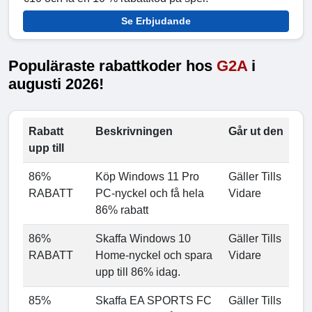
Se Erbjudande
Populäraste rabattkoder hos
G2A
i
augusti 2026!
Rabatt
Beskrivningen
Går ut den
upp till
86%
Köp Windows 11 Pro
Gäller Tills
RABATT
PC-nyckel och få hela
Vidare
86% rabatt
86%
Skaffa Windows 10
Gäller Tills
RABATT
Home-nyckel och spara
Vidare
upp till 86% idag.
85%
Skaffa EA SPORTS FC
Gäller Tills