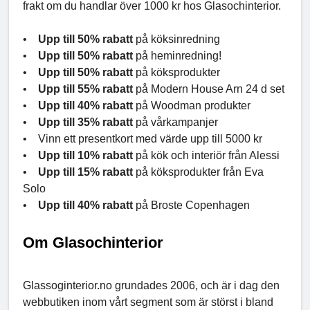
frakt om du handlar över 1000 kr hos Glasochinterior.
•
Upp till 50% rabatt
på köksinredning
•
Upp till 50% rabatt
på heminredning!
•
Upp till 50% rabatt
på köksprodukter
•
Upp till 55% rabatt
på Modern House Arn 24 d set
•
Upp till 40% rabatt
på Woodman produkter
•
Upp till 35% rabatt
på vårkampanjer
• Vinn ett presentkort med värde upp till 5000 kr
•
Upp till 10% rabatt
på kök och interiör från Alessi
•
Upp till 15% rabatt
på köksprodukter från Eva
Solo
•
Upp till 40% rabatt
på Broste Copenhagen
Om Glasochinterior
Glassoginterior.no grundades 2006, och är i dag den
webbutiken inom vårt segment som är störst i bland