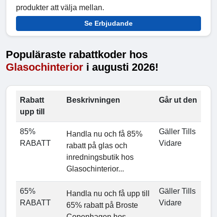
produkter att välja mellan.
Se Erbjudande
Populäraste rabattkoder hos
Glasochinterior
i augusti 2026!
Rabatt
Beskrivningen
Går ut den
upp till
85%
Gäller Tills
Handla nu och få 85%
RABATT
Vidare
rabatt på glas och
inredningsbutik hos
Glasochinterior...
65%
Gäller Tills
Handla nu och få upp till
RABATT
Vidare
65% rabatt på Broste
Copenhagen hos