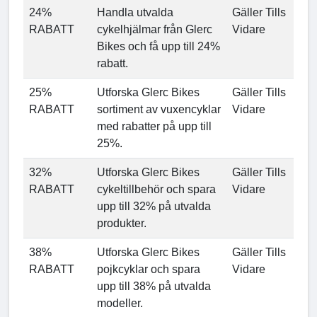
24%
Handla utvalda
Gäller Tills
RABATT
cykelhjälmar från Glerc
Vidare
Bikes och få upp till 24%
rabatt.
25%
Utforska Glerc Bikes
Gäller Tills
RABATT
sortiment av vuxencyklar
Vidare
med rabatter på upp till
25%.
32%
Utforska Glerc Bikes
Gäller Tills
RABATT
cykeltillbehör och spara
Vidare
upp till 32% på utvalda
produkter.
38%
Utforska Glerc Bikes
Gäller Tills
RABATT
pojkcyklar och spara
Vidare
upp till 38% på utvalda
modeller.