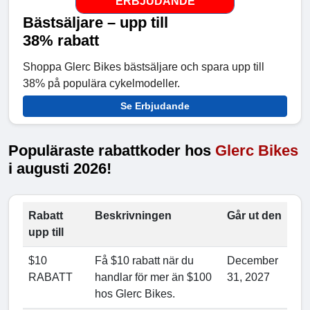
ERBJUDANDE
Bästsäljare – upp till
38% rabatt
Shoppa Glerc Bikes bästsäljare och spara upp till
38% på populära cykelmodeller.
Se Erbjudande
Populäraste rabattkoder hos
Glerc Bikes
i augusti 2026!
Rabatt
Beskrivningen
Går ut den
upp till
$10
Få $10 rabatt när du
December
RABATT
handlar för mer än $100
31, 2027
hos Glerc Bikes.