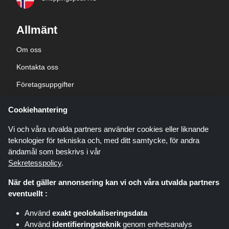
Allmänt
Om oss
Kontakta oss
Företagsuppgifter
sekretesspolicy
Cookiehantering
Blogg
Vi och våra utvalda partners använder cookies eller liknande
teknologier för tekniska och, med ditt samtycke, för andra
ändamål som beskrivs i vår
Sekretesspolicy
.
När det gäller annonsering kan vi och våra utvalda partners
Shoppingspout.com/se är en webbplats som presenterar erbjudanden,
eventuellt :
rabatter och kuponger; dessa erbjudanden eller erbjudanden görs
tillgängliga via olika affiliate-nätverk. Shoppingspout.com/se eller dess
Använd
exakt geolokaliseringsdata
personal är inte inblandade när du köper via dessa länkar,
Använd
identifieringsteknik
genom enhetsanalys
Shoppingspout.com/se tjänar endast provision genom dessa