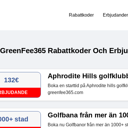
Rabattkoder
Erbjudanden
 GreenFee365 Rabattkoder Och Erbju
Aphrodite Hills golfklub
132€
Boka en starttid på Aphrodite hills golf
RBJUDANDE
greenfee365.com
Golfbana från mer än 10
000+ stad
Boka nu Golfbanor från mer än 1000+ s