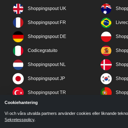
Shoppingspout UK
Shopp
Shoppingspout FR
Livre
Shoppingspout DE
Shopp
Codicegratuito
Shopp
Shoppingspout NL
Shopp
Shoppingspout JP
Shopp
Shoppingspout TR
Shopp
Cookiehantering
Shoppingspout NO
Vi och våra utvalda partners använder cookies eller liknande tekno
Sekretesspolicy
.