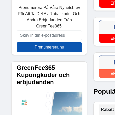
E
Prenumerera På Våra Nyhetsbrev
För Att Ta Del Av Rabattkoder Och
Andra Erbjudanden Från
GreenFee365.
E
Prenumerera nu
GreenFee365
Kupongkoder och
E
erbjudanden
Populä
Rabatt 