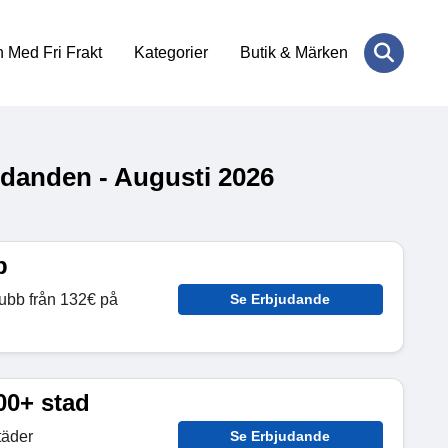
 Med Fri Frakt
Kategorier
Butik & Märken
danden - Augusti 2026
b
klubb från 132€ på
Se Erbjudande
00+ stad
täder
Se Erbjudande