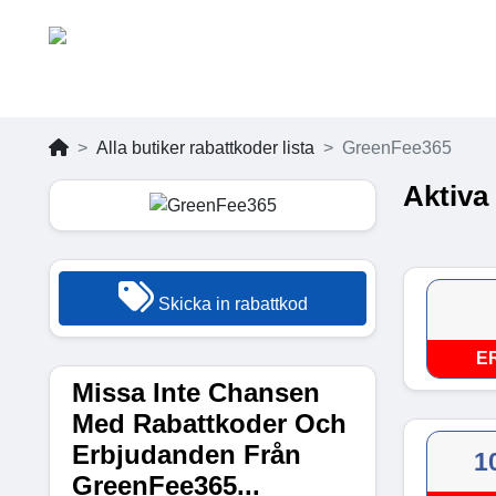
Alla butiker rabattkoder lista
GreenFee365
Aktiva
Skicka in rabattkod
E
Missa Inte Chansen
Med Rabattkoder Och
Erbjudanden Från
1
GreenFee365...