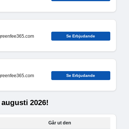
 greenfee365.com
Se Erbjudande
 greenfee365.com
Se Erbjudande
 augusti 2026!
Går ut den