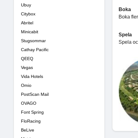
Ubuy
Boka
Citybox
Boka fler
Abritel
Minicabit
Spela
Stugsommar
Spela oc
Cathay Pacific
QEEQ
Vegas
Vida Hotels
Omio
PostScan Mail
OVAGO
Font Spring
FloRacing
BeLive