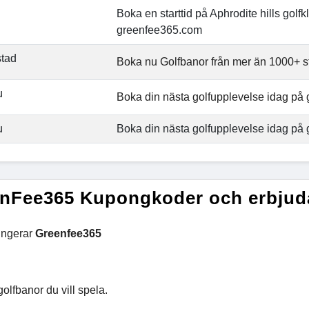
Boka en starttid på Aphrodite hills golf
greenfee365.com
stad
Boka nu Golfbanor från mer än 1000+ s
u
Boka din nästa golfupplevelse idag på
u
Boka din nästa golfupplevelse idag på
nFee365 Kupongkoder och erbju
ungerar
Greenfee365
golfbanor du vill spela.