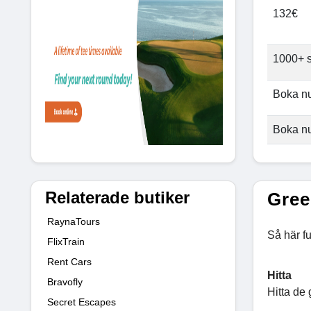
132€
1000+ 
Boka n
Boka n
Relaterade butiker
Gree
RaynaTours
Så här f
FlixTrain
Rent Cars
Hitta
Bravofly
Hitta de 
Secret Escapes