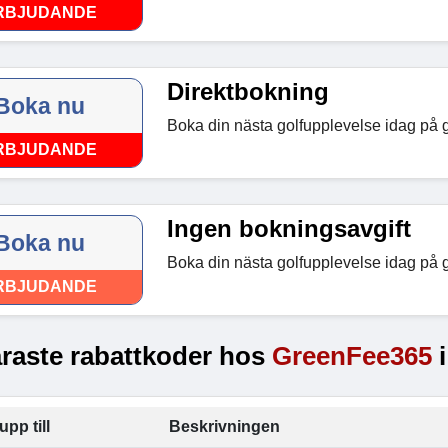
RBJUDANDE
Direktbokning
Boka nu
Boka din nästa golfupplevelse idag på
RBJUDANDE
Ingen bokningsavgift
Boka nu
Boka din nästa golfupplevelse idag på
RBJUDANDE
raste rabattkoder hos
GreenFee365
i
upp till
Beskrivningen