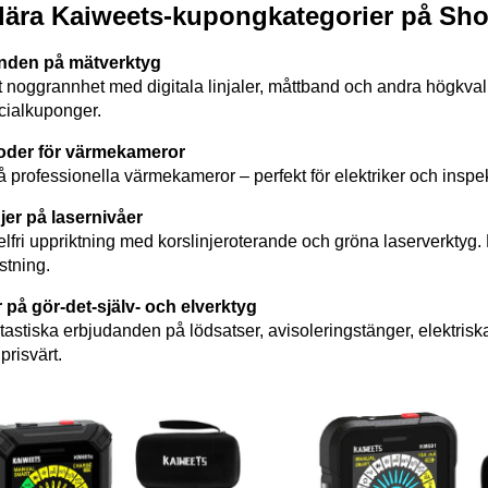
lära Kaiweets-kupongkategorier på Sh
nden på mätverktyg
 noggrannhet med digitala linjaler, måttband och andra högkvalit
cialkuponger.
oder för värmekameror
 professionella värmekameror – perfekt för elektriker och insp
er på lasernivåer
lfri uppriktning med korslinjeroterande och gröna laserverktyg. 
stning.
 på gör-det-själv- och elverktyg
ntastiska erbjudanden på lödsatser, avisoleringstänger, elektriska
prisvärt.