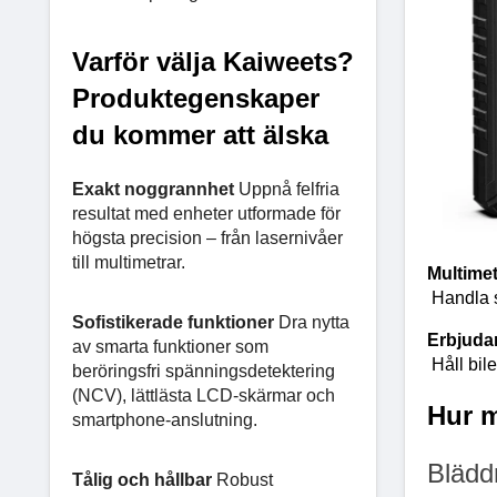
Varför välja Kaiweets?
Produktegenskaper
du kommer att älska
Exakt noggrannhet
Uppnå felfria
resultat med enheter utformade för
högsta precision – från lasernivåer
till multimetrar.
Multime
Handla s
Sofistikerade funktioner
Dra nytta
Erbjudan
av smarta funktioner som
Håll bil
beröringsfri spänningsdetektering
(NCV), lättlästa LCD-skärmar och
Hur 
smartphone-anslutning.
Blädd
Tålig och hållbar
Robust