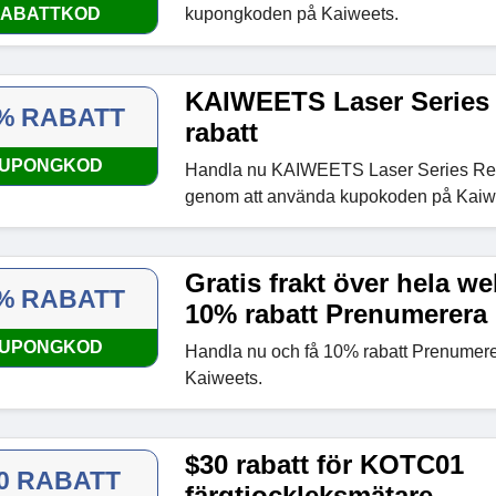
ABATTKOD
kupongkoden på Kaiweets.
KAIWEETS Laser Series 
% RABATT
rabatt
UPONGKOD
Handla nu KAIWEETS Laser Series Rea
genom att använda kupokoden på Kaiw
Gratis frakt över hela w
% RABATT
10% rabatt Prenumerera
UPONGKOD
Handla nu och få 10% rabatt Prenumerera
Kaiweets.
$30 rabatt för KOTC01
0 RABATT
färgtjockleksmätare