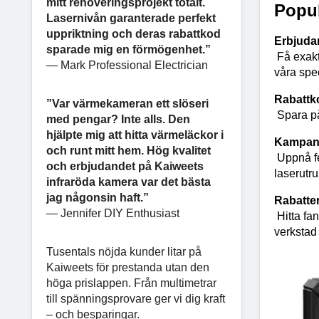
mitt renoveringsprojekt totalt.
Popu
Lasernivån garanterade perfekt
uppriktning och deras rabattkod
Erbjuda
sparade mig en förmögenhet.”
Få exakt
— Mark Professional Electrician
våra spe
Rabattk
”Var värmekameran ett slöseri
Spara på
med pengar? Inte alls. Den
hjälpte mig att hitta värmeläckor i
Kampanj
och runt mitt hem. Hög kvalitet
Uppnå fe
och erbjudandet på Kaiweets
laserutru
infraröda kamera var det bästa
jag någonsin haft.”
Rabatter
— Jennifer DIY Enthusiast
Hitta fa
verkstad 
Tusentals nöjda kunder litar på
Kaiweets för prestanda utan den
höga prislappen. Från multimetrar
till spänningsprovare ger vi dig kraft
– och besparingar.