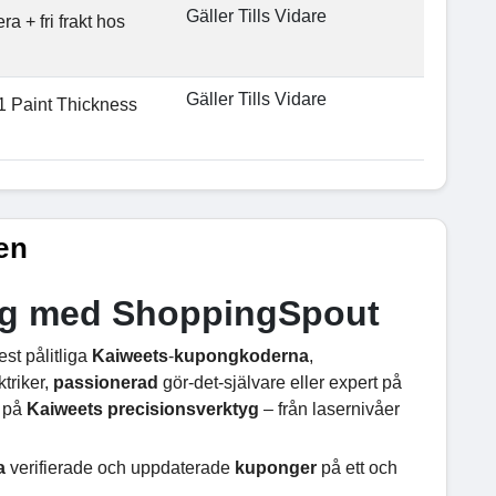
Gäller Tills Vidare
 + fri frakt hos
Gäller Tills Vidare
1 Paint Thickness
en
tyg med ShoppingSpout
est pålitliga
Kaiweets
-
kupongkoderna
,
ktriker,
passionerad
gör-det-självare eller expert på
r på
Kaiweets
precisionsverktyg
– från lasernivåer
a
verifierade och uppdaterade
kuponger
på ett och