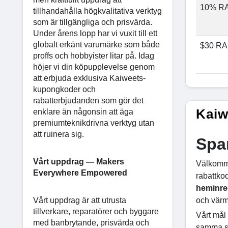
10% R
tillhandahålla högkvalitativa verktyg
som är tillgängliga och prisvärda.
Under årens lopp har vi vuxit till ett
globalt erkänt varumärke som både
$30 R
proffs och hobbyister litar på. Idag
höjer vi din köpupplevelse genom
att erbjuda exklusiva Kaiweets-
kupongkoder och
rabatterbjudanden som gör det
Kaiw
enklare än någonsin att äga
premiumteknikdrivna verktyg utan
att ruinera sig.
Spa
Vårt uppdrag — Makers
Välkomme
Everywhere Empowered
rabattko
heminre
Vårt uppdrag är att utrusta
och värm
tillverkare, reparatörer och byggare
Vårt mål 
med banbrytande, prisvärda och
samma st