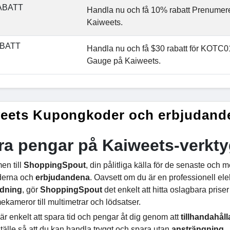
ABATT
Handla nu och få 10% rabatt Prenumerera
Kaiweets.
ABATT
Handla nu och få $30 rabatt för KOTC0
Gauge på Kaiweets.
eets Kupongkoder och erbjudand
ra pengar på Kaiweets-verk
n till
ShoppingSpout
, din pålitliga källa för de senaste och m
derna och
erbjudandena
. Oavsett om du är en professionell ele
dning
, gör
ShoppingSpout
det enkelt att hitta oslagbara prise
ekameror till multimetrar och lödsatser.
är enkelt att spara tid och pengar åt dig genom att
tillhandahåll
älle så att du kan handla tryggt och spara utan
ansträngning
.