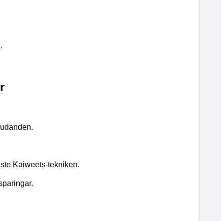
.
r
judanden.
aste Kaiweets-tekniken.
sparingar.