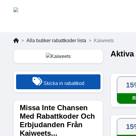
Alla butiker rabattkoder lista
Kaiweets
Aktiva
Skicka in rabattkod
15
R
Missa Inte Chansen
Med Rabattkoder Och
Erbjudanden Från
15
Kaiweets...