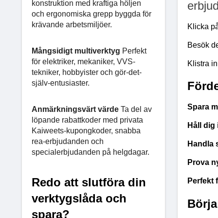
konstruktion med kraftiga höljen
erbjud
och ergonomiska grepp byggda för
krävande arbetsmiljöer.
Klicka på
Besök den
Mångsidigt multiverktyg
Perfekt
för elektriker, mekaniker, VVS-
Klistra 
tekniker, hobbyister och gör-det-
själv-entusiaster.
Förde
Spara m
Anmärkningsvärt värde
Ta del av
löpande rabattkoder med privata
Håll dig
Kaiweets-kupongkoder, snabba
rea-erbjudanden och
Handla s
specialerbjudanden på helgdagar.
Prova ny
Redo att slutföra din
Perfekt f
verktygslåda och
Börja
spara?