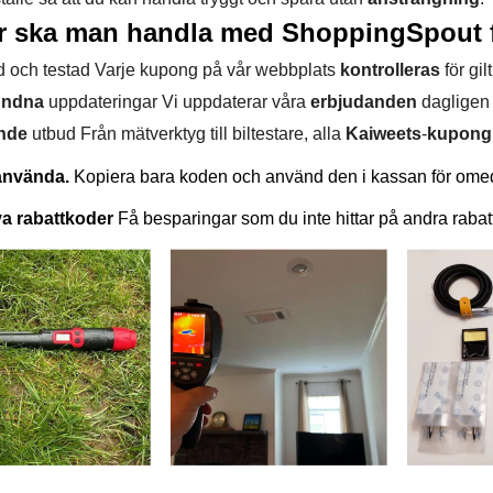
ör ska man handla med ShoppingSpout 
ad och testad Varje kupong på vår webbplats
kontrolleras
för gi
undna
uppdateringar Vi uppdaterar våra
erbjudanden
dagligen f
nde
utbud Från mätverktyg till biltestare, alla
Kaiweets
-
kupong
 använda. 
Kopiera bara koden och använd den i kassan för ome
a rabattkoder 
Få besparingar som du inte hittar på andra rabatt