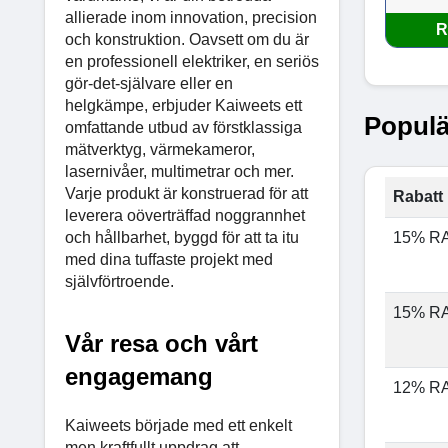
allierade inom innovation, precision
R
och konstruktion. Oavsett om du är
en professionell elektriker, en seriös
gör-det-självare eller en
helgkämpe, erbjuder Kaiweets ett
Populä
omfattande utbud av förstklassiga
mätverktyg, värmekameror,
lasernivåer, multimetrar och mer.
Varje produkt är konstruerad för att
Rabatt 
leverera oöverträffad noggrannhet
och hållbarhet, byggd för att ta itu
15% R
med dina tuffaste projekt med
självförtroende.
15% R
Vår resa och vårt
engagemang
12% R
Kaiweets började med ett enkelt
men kraftfullt uppdrag att