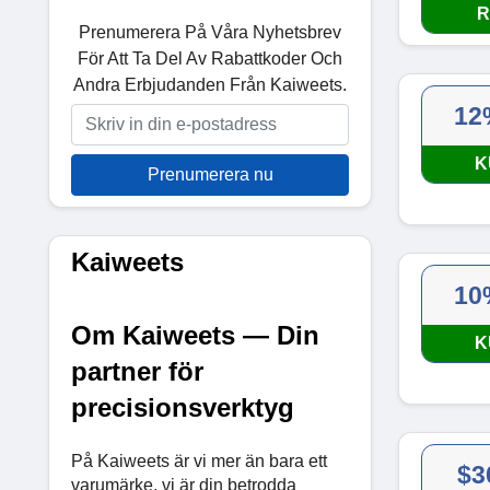
R
Prenumerera På Våra Nyhetsbrev
För Att Ta Del Av Rabattkoder Och
Andra Erbjudanden Från Kaiweets.
12
K
Prenumerera nu
Kaiweets
10
Om Kaiweets — Din
K
partner för
precisionsverktyg
På Kaiweets är vi mer än bara ett
$3
varumärke, vi är din betrodda