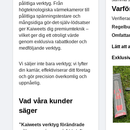
pålitliga verktyg. Från
Varf
högteknologiska värmekameror till
pålitliga spänningstestare och
Verifier
mångsidiga gör-det-själv-lödsatser
Regelb
ger Kaiweets dig premiumteknik –
vilket ger dig ett otroligt värde
Omfatta
genom exklusiva rabattkoder och
Lätt att
medföljande verktyg.
Exklusiv
Vi säljer inte bara verktyg; vi lyfter
din karriär, effektiviserar ditt företag
och gör precision överkomlig och
uppnåelig.
Vad våra kunder
säger
”Kaiweets verktyg förändrade