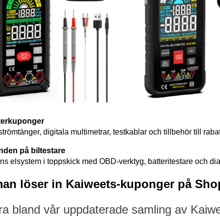
terkuponger
trömtänger, digitala multimetrar, testkablar och tillbehör till r
den på biltestare
ens elsystem i toppskick med OBD-verktyg, batteritestare och diagn
man löser in Kaiweets-kuponger på Sh
ra bland vår uppdaterade samling av Kaiwe