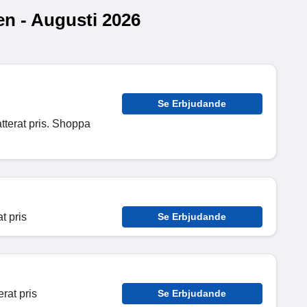
n - Augusti 2026
Se Erbjudande
tterat pris. Shoppa
t pris
Se Erbjudande
rat pris
Se Erbjudande