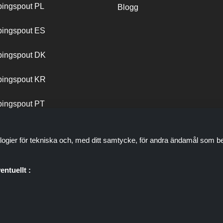
ingspout PL
Blogg
ingspout ES
ingspout DK
ingspout KR
ingspout PT
logier för tekniska och, med ditt samtycke, för andra ändamål som be
entuellt :
plats som presenterar erbjudanden, rabatter och kuponger; dessa er