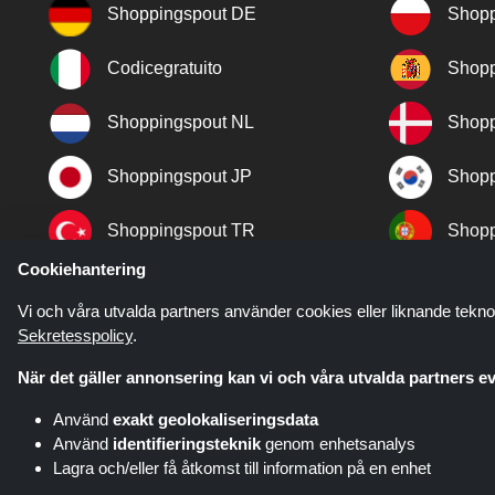
Shoppingspout DE
Shopp
Codicegratuito
Shopp
Shoppingspout NL
Shopp
Shoppingspout JP
Shopp
Shoppingspout TR
Shopp
Cookiehantering
Shoppingspout NO
Vi och våra utvalda partners använder cookies eller liknande tekno
Sekretesspolicy
.
När det gäller annonsering kan vi och våra utvalda partners ev
Använd
exakt geolokaliseringsdata
Använd
identifieringsteknik
genom enhetsanalys
Lagra och/eller få åtkomst till information på en enhet
Shoppingspout.com/se är en webb