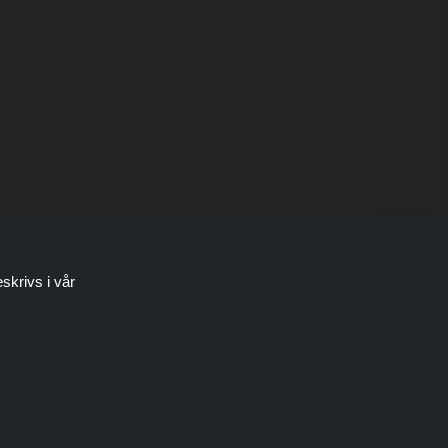
skrivs i vår
bjudanden eller erbjudanden görs