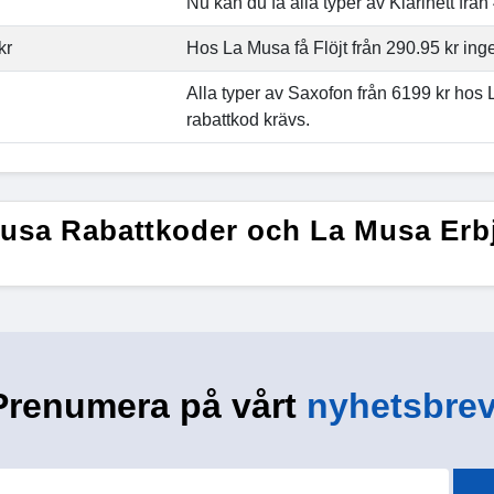
Nu kan du få alla typer av Klarinett från
kr
Hos La Musa få Flöjt från 290.95 kr ing
Alla typer av Saxofon från 6199 kr hos
rabattkod krävs.
usa Rabattkoder och La Musa Er
Prenumera på vårt
nyhetsbrev