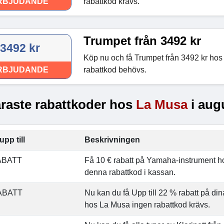
RBJUDANDE
rabattkod krävs.
Trumpet från 3492 kr
3492 kr
Köp nu och få Trumpet från 3492 kr ho
RBJUDANDE
rabattkod behövs.
raste rabattkoder hos
La Musa
i aug
upp till
Beskrivningen
ABATT
Få 10 € rabatt på Yamaha-instrument 
denna rabattkod i kassan.
ABATT
Nu kan du få Upp till 22 % rabatt på din
hos La Musa ingen rabattkod krävs.