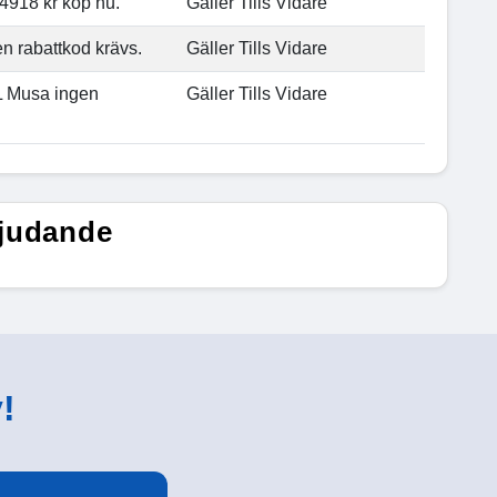
 4918 kr köp nu.
Gäller Tills Vidare
en rabattkod krävs.
Gäller Tills Vidare
 L Musa ingen
Gäller Tills Vidare
bjudande
!