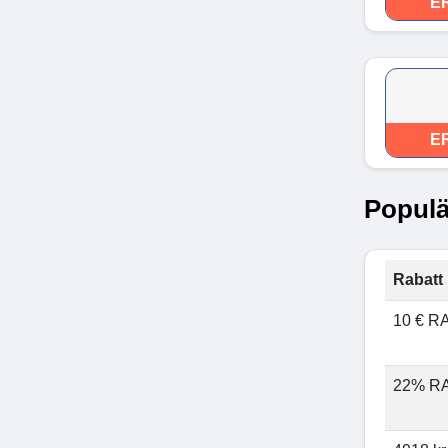
E
E
Populä
Rabatt 
10 € R
22% R