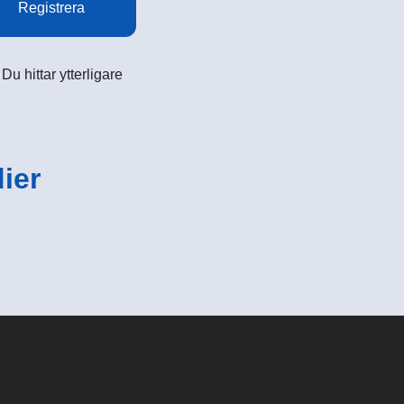
Registrera
u hittar ytterligare
ier