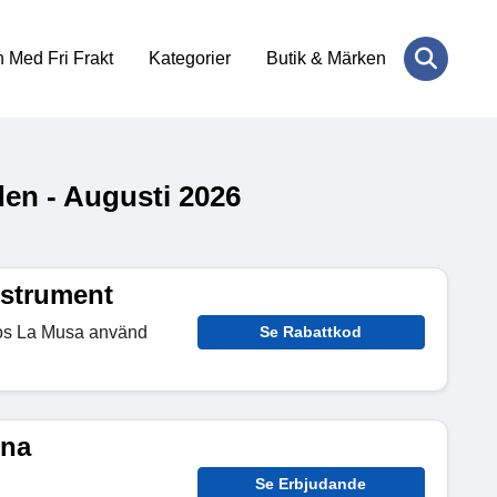
 Med Fri Frakt
Kategorier
Butik & Märken
en - Augusti 2026
nstrument
hos La Musa använd
Se Rabattkod
ina
Se Erbjudande