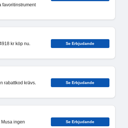
a favoritinstrument
 4918 kr köp nu.
Se Erbjudande
n rabattkod krävs.
Se Erbjudande
L Musa ingen
Se Erbjudande