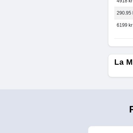
4918 kr
290.95 
6199 kr
La M