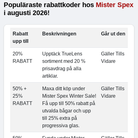
Populäraste rabattkoder hos
Mister Spex
i augusti 2026!
Rabatt
Beskrivningen
Går ut den
upp till
20%
Upptäck TrueLens
Gäller Tills
RABATT
sortiment med 20 %
Vidare
prisavdrag på alla
artiklar.
50% +
Maxa ditt köp under
Gäller Tills
25%
Mister Spex Winter Sale!
Vidare
RABATT
Få upp till 50% rabatt på
utvalda bågar och upp
till 25% extra på
progressiva glas.