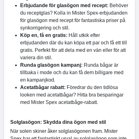
Erbjudande för glasögon med recept:
Behöver
du receptglas? Kolla in Mister Spex-erbjudanden
för glasögon med recept för fantastiska priser på
synkorrigering och stil.
Köp en, få en gratis:
Håll utkik efter
erbjudanden där du kan köpa ett par och få ett till
gratis. Perfekt för att dela med en vän eller för att
variera din stil.
Runda glasögon kampanj:
Runda bågar är
tillbaka i mode och du kan få dem billigare med
en kampanjkod.
Acetatbågar rabatt:
Föredrar du den tidlösa
looken med acetatbågar? Hitta bra besparingar
med Mister Spex acetatbåge-rabatt.
Solglasögon: Skydda dina ögon med stil
När solen skiner åker solglasögonen fram. Mister
Spex har ett fantastiskt urval av solglasögon som inte