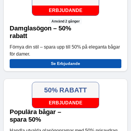
ERBJUDANDE
Använd 2 gånger
Damglasögon – 50%
rabatt
Förnya din stil – spara upp till 50% på eleganta bågar
för damer.
Se Erbjudande
50% RABATT
ERBJUDANDE
Populära bågar –
spara 50%
Handla utvalda glasögonramar med 50% prisavdrag