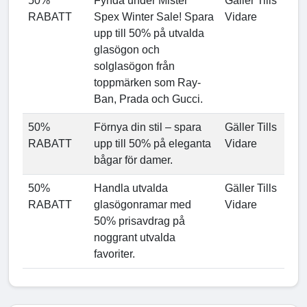
50%
Fynda under Mister
Gäller Tills
RABATT
Spex Winter Sale! Spara
Vidare
upp till 50% på utvalda
glasögon och
solglasögon från
toppmärken som Ray-
Ban, Prada och Gucci.
50%
Förnya din stil – spara
Gäller Tills
RABATT
upp till 50% på eleganta
Vidare
bågar för damer.
50%
Handla utvalda
Gäller Tills
RABATT
glasögonramar med
Vidare
50% prisavdrag på
noggrant utvalda
favoriter.