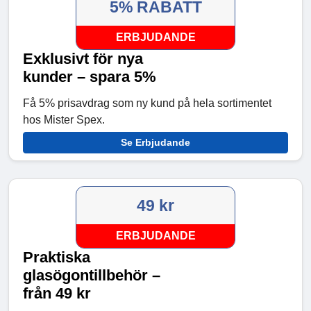
5% RABATT
ERBJUDANDE
Exklusivt för nya
kunder – spara 5%
Få 5% prisavdrag som ny kund på hela sortimentet
hos Mister Spex.
Se Erbjudande
49 kr
ERBJUDANDE
Praktiska
glasögontillbehör –
från 49 kr